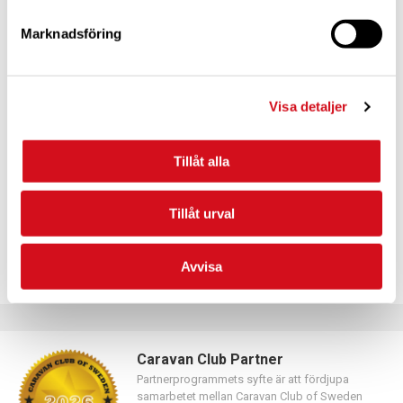
Marknadsföring
För dig som vill förnya ditt medlemskap
Visa detaljer
Logga in med hjälp av formuläret och följ anvisningarna.
Tillåt alla
Tillåt urval
Avvisa
Caravan Club Partner
Partnerprogrammets syfte är att fördjupa
samarbetet mellan Caravan Club of Sweden