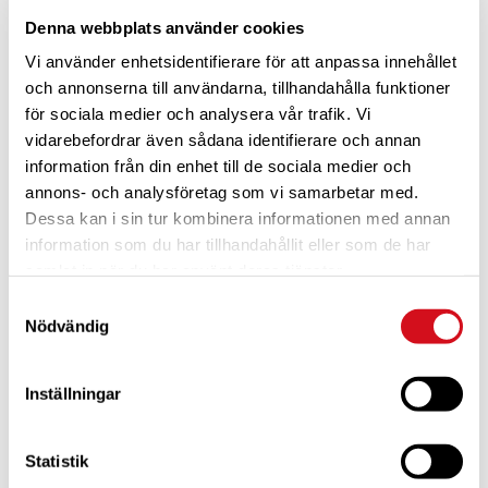
Denna webbplats använder cookies
Vi använder enhetsidentifierare för att anpassa innehållet
och annonserna till användarna, tillhandahålla funktioner
för sociala medier och analysera vår trafik. Vi
vidarebefordrar även sådana identifierare och annan
information från din enhet till de sociala medier och
annons- och analysföretag som vi samarbetar med.
Dessa kan i sin tur kombinera informationen med annan
information som du har tillhandahållit eller som de har
För dig som är blivande ny medlem
Ta del av alla förmåner.
samlat in när du har använt deras tjänster.
Bli medlem idag.
Samtyckesval
Nödvändig
Inställningar
Statistik