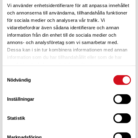
Vi använder enhetsidentifierare för att anpassa innehållet
och annonserna till användarna, tillhandahålla funktioner
för sociala medier och analysera vår trafik. Vi
vidarebefordrar även sådana identifierare och annan
information från din enhet till de sociala medier och
annons- och analysföretag som vi samarbetar med.
Dessa kan i sin tur kombinera informationen med annan
För dig som är blivande ny medlem
Ta del av alla förmåner.
Bli medlem idag.
information som du har tillhandahållit eller som de har
samlat in när du har använt deras tjänster.
Samtyckesval
Nödvändig
Inställningar
Statistik
Marknadsföring