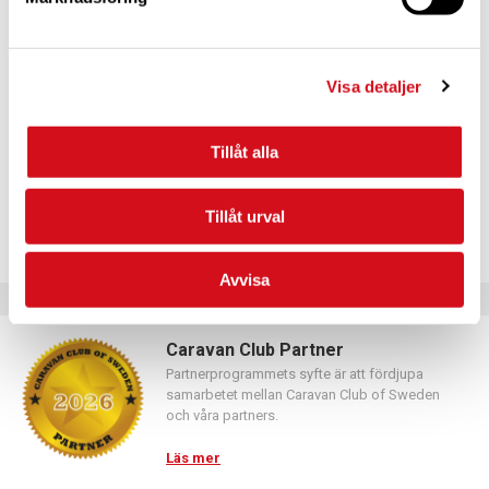
För dig som vill förnya ditt medlemskap
Logga in med hjälp av formuläret och följ anvisningarna.
Visa detaljer
Tillåt alla
Tillåt urval
Avvisa
Caravan Club Partner
Partnerprogrammets syfte är att fördjupa
samarbetet mellan Caravan Club of Sweden
och våra partners.
Läs mer