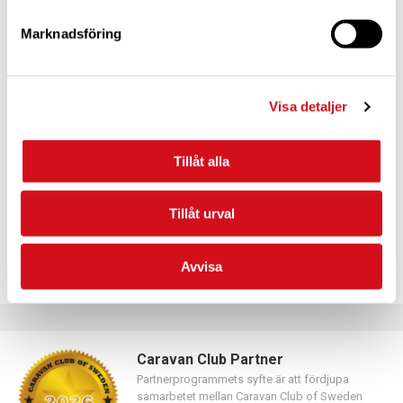
Marknadsföring
För dig som vill förnya ditt medlemskap
Visa detaljer
Logga in med hjälp av formuläret och följ anvisningarna.
Tillåt alla
Tillåt urval
Avvisa
Caravan Club Partner
Partnerprogrammets syfte är att fördjupa
samarbetet mellan Caravan Club of Sweden