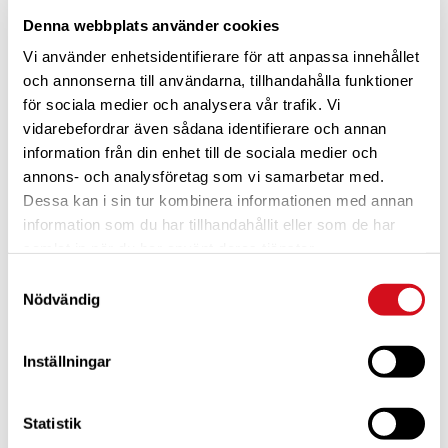
Denna webbplats använder cookies
Vi använder enhetsidentifierare för att anpassa innehållet
och annonserna till användarna, tillhandahålla funktioner
för sociala medier och analysera vår trafik. Vi
vidarebefordrar även sådana identifierare och annan
information från din enhet till de sociala medier och
annons- och analysföretag som vi samarbetar med.
Dessa kan i sin tur kombinera informationen med annan
information som du har tillhandahållit eller som de har
För dig som är blivande ny medlem
Ta del av alla förmåner.
samlat in när du har använt deras tjänster.
Bli medlem idag.
Samtyckesval
Nödvändig
Inställningar
Statistik