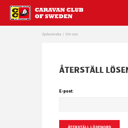
Sydsvenska
/
Om oss
ÅTERSTÄLL LÖS
E-post: