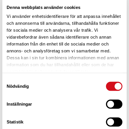
Denna webbplats använder cookies
Vi använder enhetsidentifierare för att anpassa innehållet
och annonserna till användarna, tillhandahålla funktioner
för sociala medier och analysera vår trafik. Vi
vidarebefordrar även sådana identifierare och annan
information från din enhet till de sociala medier och
annons- och analysföretag som vi samarbetar med.
Dessa kan i sin tur kombinera informationen med annan
information som du har tillhandahållit eller som de har
För dig som är blivande ny medlem
Ta del av alla förmåner.
samlat in när du har använt deras tjänster.
Bli medlem idag.
Samtyckesval
Nödvändig
Inställningar
Statistik