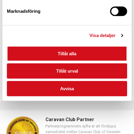
Marknadsföring
För dig som vill förnya ditt medlemskap
Visa detaljer
Logga in med hjälp av formuläret och följ anvisningarna.
Tillåt alla
Tillåt urval
Avvisa
Caravan Club Partner
Partnerprogrammets syfte är att fördjupa
samarbetet mellan Caravan Club of Sweden