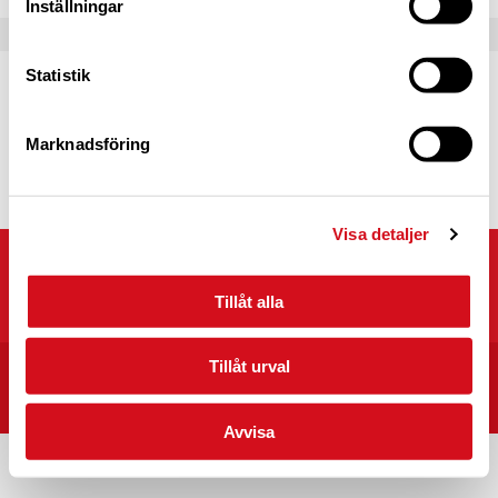
Inställningar
Statistik
Caravan Club Partner
Partnerprogrammets syfte är att fördjupa
samarbetet mellan Caravan Club of Sweden
Marknadsföring
och våra partners.
Läs mer
Visa detaljer
Caravan Club of Sweden
Kyrkvägen 25, 703 75 ÖREBRO
Tillåt alla
Tillåt urval
START
CARAVAN CLUB CAMPINGPLATSER I SVERIGE
INTEGRITET/VILLKOR
Avvisa