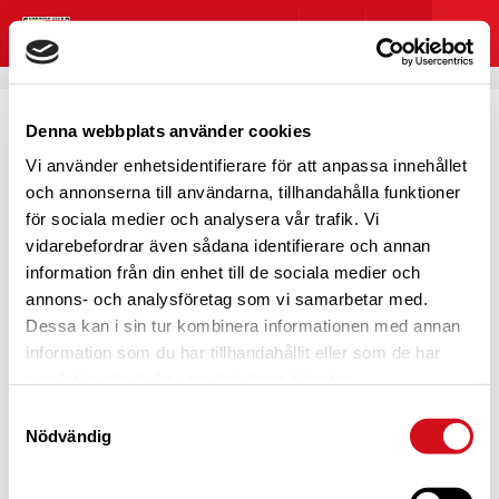
Denna webbplats använder cookies
Vi använder enhetsidentifierare för att anpassa innehållet
HOPPSAN! NÅGOT GICK
och annonserna till användarna, tillhandahålla funktioner
för sociala medier och analysera vår trafik. Vi
FEL
vidarebefordrar även sådana identifierare och annan
information från din enhet till de sociala medier och
annons- och analysföretag som vi samarbetar med.
Dessa kan i sin tur kombinera informationen med annan
information som du har tillhandahållit eller som de har
Det här blev lite pinsamt, eller hur?
samlat in när du har använt deras tjänster.
Vi verkar inte kunna hitta det du kom hit för att se. Testa
Samtyckesval
att söka eller navigera dig genom menyn?
Nödvändig