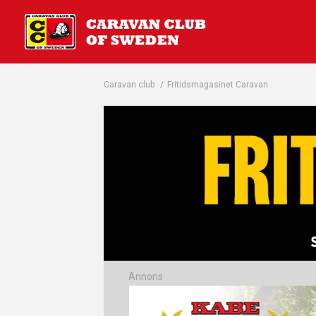
Caravan club
/
Fritidsmagasinet Caravan
Annons