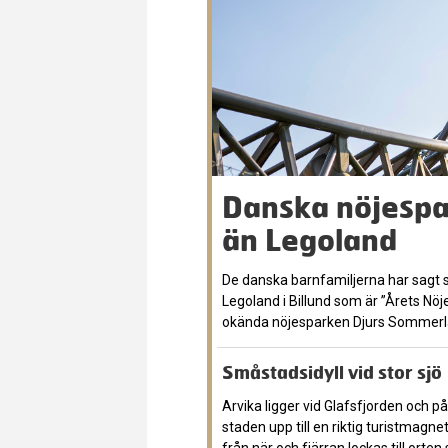
Danska nöjespa
än Legoland
De danska barnfamiljerna har sagt si
Legoland i Billund som är ”Årets Nöj
okända nöjesparken Djurs Sommerl
Småstadsidyll vid stor sjö
Arvika ligger vid Glafsfjorden oc
staden upp till en riktig turistmagn