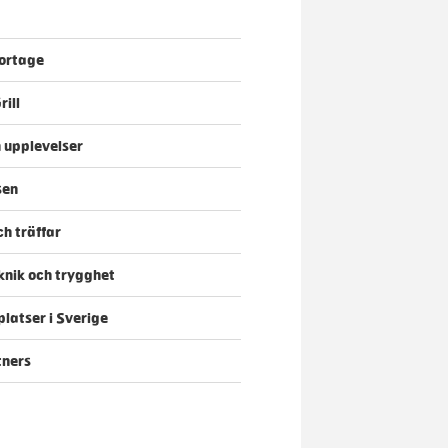
ortage
rill
 upplevelser
sen
ch träffar
eknik och trygghet
latser i Sverige
tners