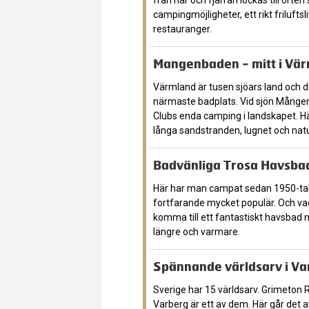
från när och fjärran lockas till orte
campingmöjligheter, ett rikt frilufts
restauranger.
Mangenbaden - mitt i Vä
Värmland är tusen sjöars land och det 
närmaste badplats. Vid sjön Mången
Clubs enda camping i landskapet. Hä
långa sandstranden, lugnet och nat
Badvänliga Trosa Havsba
Här har man campat sedan 1950-tal
fortfarande mycket populär. Och vad
komma till ett fantastiskt havsbad
längre och varmare.
Spännande världsarv i Va
Sverige har 15 världsarv. Grimeton 
Varberg är ett av dem. Här går det at