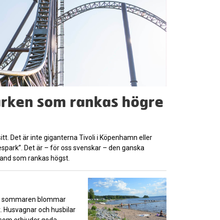
rken som rankas högre
tt. Det är inte giganterna Tivoli i Köpenhamn eller
espark”. Det är – för oss svenskar – den ganska
and som rankas högst.
h på sommaren blommar
et. Husvagnar och husbilar