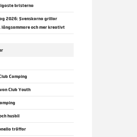
igaste bristerna
dag 2026: Svenskarna grillar
, långsammare och mer kreativt
er
Club Camping
van Club Youth
camping
ch husbil
onella träffar