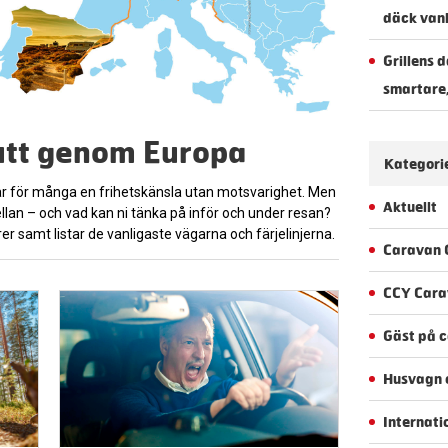
däck vanl
Grillens 
smartare
rutt genom Europa
Kategori
r för många en frihetskänsla utan motsvarighet. Men
Aktuellt
mellan – och vad kan ni tänka på inför och under resan?
r samt listar de vanligaste vägarna och färjelinjerna.
Caravan 
CCY Cara
Gäst på 
Husvagn o
Internati