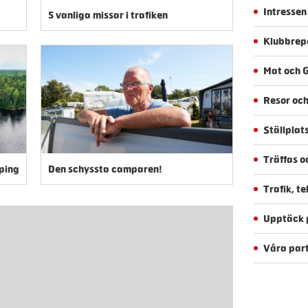
Intressen
5 vanliga missar i trafiken
Klubbrep
Mat och G
Resor och
Ställplat
Träffas o
ping
Den schyssta camparen!
Trafik, t
Upptäck p
Våra par