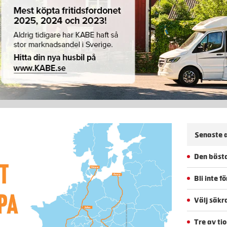
Senaste a
Den bästa
Bli inte 
Välj säkr
Tre av ti