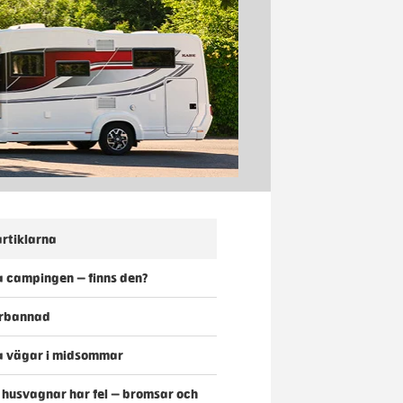
rtiklarna
 campingen – finns den?
förbannad
a vägar i midsommar
o husvagnar har fel – bromsar och