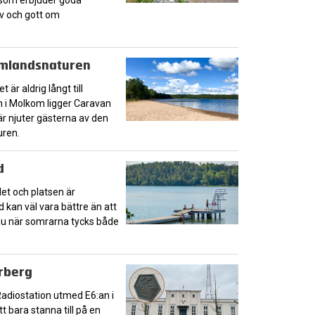
n som erbjuder goda
liv och gott om
rmlandsnaturen
är aldrig långt till
 i Molkom ligger Caravan
r njuter gästerna av den
uren.
d
et och platsen är
 kan väl vara bättre än att
 nu när somrarna tycks både
rberg
Radiostation utmed E6:an i
t bara stanna till på en