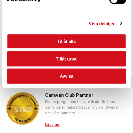
För dig som vill förnya ditt medlemskap
Logga in med hjälp av formuläret och följ anvisningarna.
Visa detaljer
Tillåt alla
Tillåt urval
Avvisa
Caravan Club Partner
Partnerprogrammets syfte är att fördjupa
samarbetet mellan Caravan Club of Sweden
och våra partners.
Läs mer