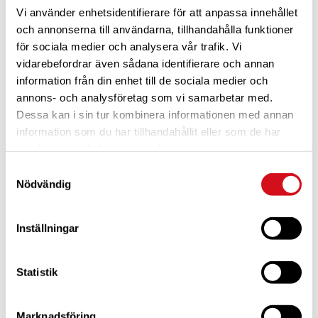
Vi använder enhetsidentifierare för att anpassa innehållet
och annonserna till användarna, tillhandahålla funktioner
för sociala medier och analysera vår trafik. Vi
vidarebefordrar även sådana identifierare och annan
information från din enhet till de sociala medier och
annons- och analysföretag som vi samarbetar med.
Dessa kan i sin tur kombinera informationen med annan
För dig som är blivande ny medlem
Ta del av alla förmåner.
Bli medlem idag.
information som du har tillhandahållit eller som de har
samlat in när du har använt deras tjänster.
Samtyckesval
Nödvändig
Inställningar
Statistik
Marknadsföring