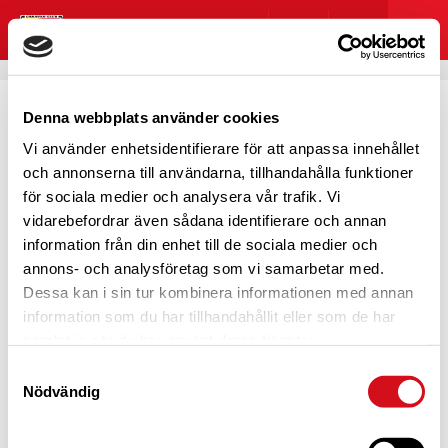
Denna webbplats använder cookies
Vi använder enhetsidentifierare för att anpassa innehållet
HOPPSAN! NÅGOT GICK
och annonserna till användarna, tillhandahålla funktioner
för sociala medier och analysera vår trafik. Vi
FEL
vidarebefordrar även sådana identifierare och annan
information från din enhet till de sociala medier och
annons- och analysföretag som vi samarbetar med.
Dessa kan i sin tur kombinera informationen med annan
information som du har tillhandahållit eller som de har
Det här blev lite pinsamt, eller hur?
samlat in när du har använt deras tjänster.
Vi verkar inte kunna hitta det du kom hit för att se. Testa
Samtyckesval
att söka eller navigera dig genom menyn?
Nödvändig