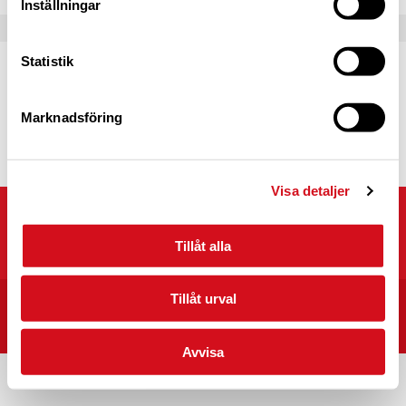
Inställningar
Statistik
Caravan Club Partner
Partnerprogrammets syfte är att fördjupa
samarbetet mellan Caravan Club of Sweden
Marknadsföring
och våra partners.
Läs mer
Visa detaljer
Caravan Club of Sweden
Kyrkvägen 25, 703 75 ÖREBRO
Tillåt alla
Tillåt urval
START
CARAVAN CLUB CAMPINGPLATSER I SVERIGE
INTEGRITET/VILLKOR
Avvisa