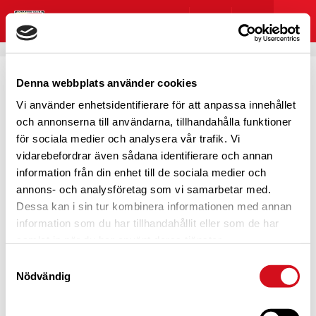
Denna webbplats använder cookies
Vi använder enhetsidentifierare för att anpassa innehållet
HOPPSAN! NÅGOT GICK
och annonserna till användarna, tillhandahålla funktioner
för sociala medier och analysera vår trafik. Vi
FEL
vidarebefordrar även sådana identifierare och annan
information från din enhet till de sociala medier och
annons- och analysföretag som vi samarbetar med.
Dessa kan i sin tur kombinera informationen med annan
information som du har tillhandahållit eller som de har
Det här blev lite pinsamt, eller hur?
samlat in när du har använt deras tjänster.
Vi verkar inte kunna hitta det du kom hit för att se. Testa
Samtyckesval
att söka eller navigera dig genom menyn?
Nödvändig