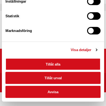
Inställningar
Statistik
Caravan Club Partner
Partnerprogrammets syfte är att fördjupa
samarbetet mellan Caravan Club of Sweden
Marknadsföring
och våra partners.
Läs mer
Visa detaljer
Caravan Club of Sweden
Kyrkvägen 25, 703 75 ÖREBRO
Tillåt alla
Tillåt urval
START
CARAVAN CLUB CAMPINGPLATSER I SVERIGE
INTEGRITET/VILLKOR
Avvisa