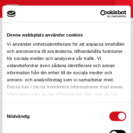
Denna webbplats använder cookies
Vi använder enhetsidentifierare för att anpassa innehållet
HOPPSAN! NÅGOT GICK
och annonserna till användarna, tillhandahålla funktioner
för sociala medier och analysera vår trafik. Vi
FEL
vidarebefordrar även sådana identifierare och annan
information från din enhet till de sociala medier och
annons- och analysföretag som vi samarbetar med.
Dessa kan i sin tur kombinera informationen med annan
information som du har tillhandahållit eller som de har
Det här blev lite pinsamt, eller hur?
samlat in när du har använt deras tjänster.
Vi verkar inte kunna hitta det du kom hit för att se. Testa
Samtyckesval
att söka eller navigera dig genom menyn?
Nödvändig