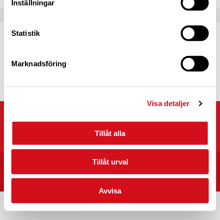
Inställningar
Statistik
Caravan Club Partner
Partnerprogrammets syfte är att fördjupa
samarbetet mellan Caravan Club of Sweden
Marknadsföring
och våra partners.
Läs mer
Visa detaljer
Caravan Club of Sweden
Kyrkvägen 25, 703 75 ÖREBRO
Tillåt alla
Tillåt urval
START
CARAVAN CLUB CAMPINGPLATSER I SVERIGE
INTEGRITET/VILLKOR
Avvisa