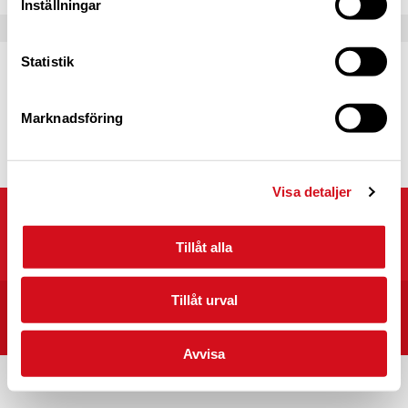
Inställningar
Statistik
Caravan Club Partner
Partnerprogrammets syfte är att fördjupa
samarbetet mellan Caravan Club of Sweden
Marknadsföring
och våra partners.
Läs mer
Visa detaljer
Caravan Club of Sweden
Kyrkvägen 25, 703 75 ÖREBRO
Tillåt alla
Tillåt urval
START
CARAVAN CLUB CAMPINGPLATSER I SVERIGE
INTEGRITET/VILLKOR
Avvisa