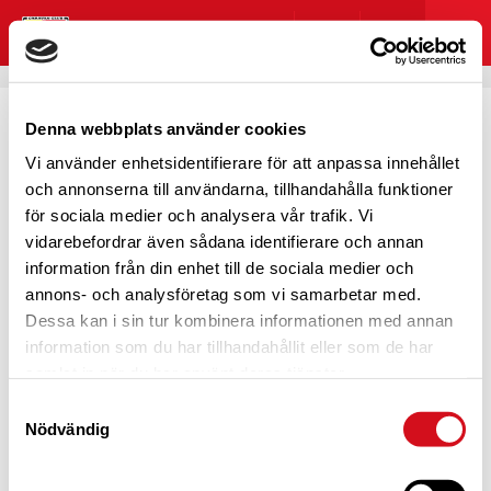
Denna webbplats använder cookies
Vi använder enhetsidentifierare för att anpassa innehållet
HOPPSAN! NÅGOT GICK
och annonserna till användarna, tillhandahålla funktioner
för sociala medier och analysera vår trafik. Vi
FEL
vidarebefordrar även sådana identifierare och annan
information från din enhet till de sociala medier och
annons- och analysföretag som vi samarbetar med.
Dessa kan i sin tur kombinera informationen med annan
information som du har tillhandahållit eller som de har
Det här blev lite pinsamt, eller hur?
samlat in när du har använt deras tjänster.
Vi verkar inte kunna hitta det du kom hit för att se. Testa
Samtyckesval
att söka eller navigera dig genom menyn?
Nödvändig