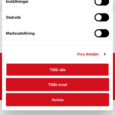
Inställningar
Statistik
Caravan Club Partner
Partnerprogrammets syfte är att fördjupa
samarbetet mellan Caravan Club of Sweden
Marknadsföring
och våra partners.
Läs mer
Visa detaljer
Caravan Club of Sweden
Kyrkvägen 25, 703 75 ÖREBRO
Tillåt alla
Tillåt urval
START
CARAVAN CLUB CAMPINGPLATSER I SVERIGE
INTEGRITET/VILLKOR
Avvisa