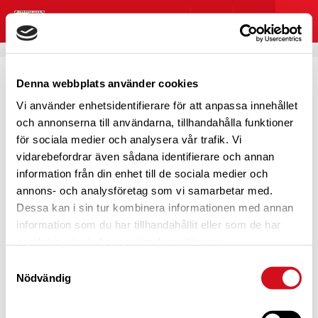
Denna webbplats använder cookies
Vi använder enhetsidentifierare för att anpassa innehållet
HOPPSAN! NÅGOT GICK
och annonserna till användarna, tillhandahålla funktioner
för sociala medier och analysera vår trafik. Vi
FEL
vidarebefordrar även sådana identifierare och annan
information från din enhet till de sociala medier och
annons- och analysföretag som vi samarbetar med.
Dessa kan i sin tur kombinera informationen med annan
information som du har tillhandahållit eller som de har
Det här blev lite pinsamt, eller hur?
samlat in när du har använt deras tjänster.
Vi verkar inte kunna hitta det du kom hit för att se. Testa
Samtyckesval
att söka eller navigera dig genom menyn?
Nödvändig