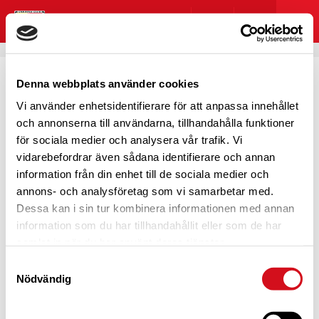
Denna webbplats använder cookies
Vi använder enhetsidentifierare för att anpassa innehållet
HOPPSAN! NÅGOT GICK
och annonserna till användarna, tillhandahålla funktioner
för sociala medier och analysera vår trafik. Vi
FEL
vidarebefordrar även sådana identifierare och annan
information från din enhet till de sociala medier och
annons- och analysföretag som vi samarbetar med.
Dessa kan i sin tur kombinera informationen med annan
information som du har tillhandahållit eller som de har
Det här blev lite pinsamt, eller hur?
samlat in när du har använt deras tjänster.
Vi verkar inte kunna hitta det du kom hit för att se. Testa
Samtyckesval
att söka eller navigera dig genom menyn?
Nödvändig