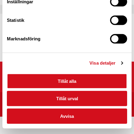
Inställningar
Statistik
Caravan Club Partner
Partnerprogrammets syfte är att fördjupa
samarbetet mellan Caravan Club of Sweden
Marknadsföring
och våra partners.
Läs mer
Visa detaljer
Caravan Club of Sweden
Kyrkvägen 25, 703 75 ÖREBRO
Tillåt alla
Tillåt urval
START
CARAVAN CLUB CAMPINGPLATSER I SVERIGE
INTEGRITET/VILLKOR
Avvisa