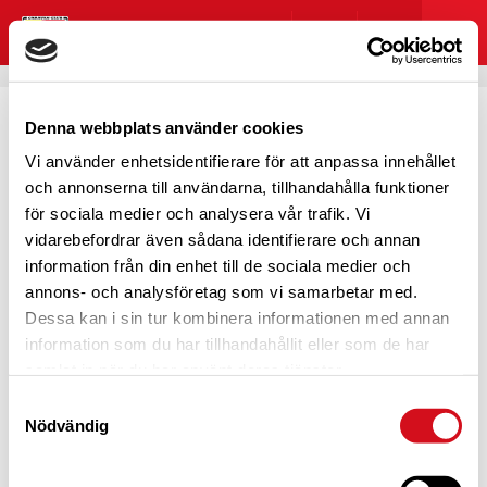
Denna webbplats använder cookies
Vi använder enhetsidentifierare för att anpassa innehållet
HOPPSAN! NÅGOT GICK
och annonserna till användarna, tillhandahålla funktioner
för sociala medier och analysera vår trafik. Vi
FEL
vidarebefordrar även sådana identifierare och annan
information från din enhet till de sociala medier och
annons- och analysföretag som vi samarbetar med.
Dessa kan i sin tur kombinera informationen med annan
information som du har tillhandahållit eller som de har
Det här blev lite pinsamt, eller hur?
samlat in när du har använt deras tjänster.
Vi verkar inte kunna hitta det du kom hit för att se. Testa
Samtyckesval
att söka eller navigera dig genom menyn?
Nödvändig