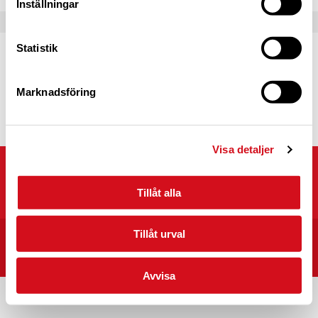
Inställningar
Statistik
Caravan Club Partner
Partnerprogrammets syfte är att fördjupa
samarbetet mellan Caravan Club of Sweden
Marknadsföring
och våra partners.
Läs mer
Visa detaljer
Caravan Club of Sweden
Kyrkvägen 25, 703 75 ÖREBRO
Tillåt alla
Tillåt urval
START
CARAVAN CLUB CAMPINGPLATSER I SVERIGE
INTEGRITET/VILLKOR
Avvisa