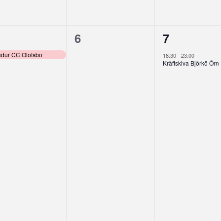
0
1
6
7
enemang,
evenemang,
eveneman
adur CC Olofsbo
18:30
-
23:00
Kräftskiva Björkö Örn