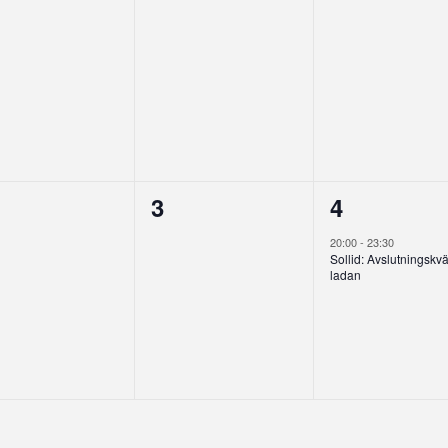
0
1
3
4
enemang,
evenemang,
eveneman
20:00
-
23:30
Sollid: Avslutningskväl
ladan