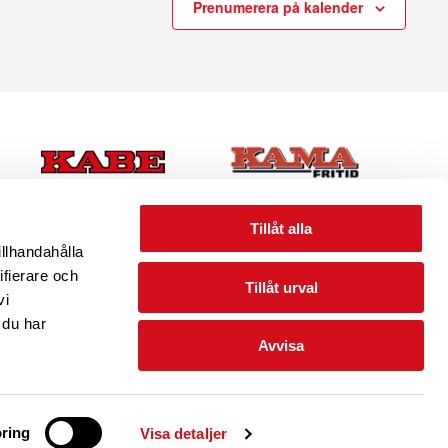
Prenumerera på kalender
Tillåt alla
illhandahålla
ifierare och
Tillåt urval
vi
 du har
Avvisa
PINGPLATSER I SVERIGE
INTEGRITET/VILLKOR
ring
Visa detaljer