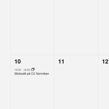
1
0
0
10
11
12
evenemang,
evenemang,
ev
14:00
-
16:00
Stickcafé på CC Norrviken