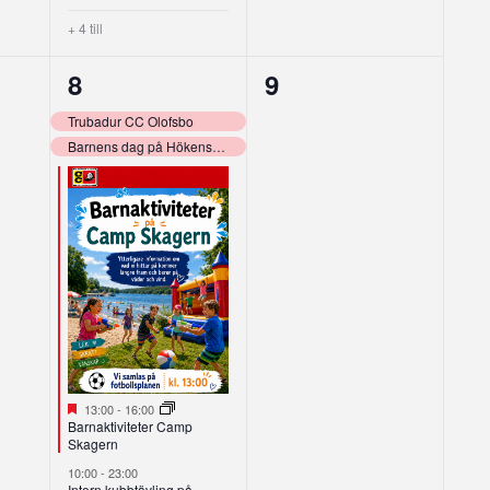
+ 4 till
10
0
8
9
g,
evenemang,
evenemang,
Trubadur CC Olofsbo
Barnens dag på Hökensås!
Utvalt
13:00
-
16:00
Barnaktiviteter Camp
Skagern
10:00
-
23:00
Intern kubbtävling på