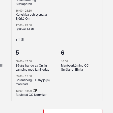
Silvköparen
16:00
-
23:30
Korvskiva och Lysnatta
Björkö Örn
17:00
-
23:00
Lyskväll Mista
+ 1 till
3
1
5
6
g,
evenemang,
evenemang,
08:00
-
17:00
10:00
l i
35-årsfirande av Örstig
Manöverkörning CC
camping med familjedag
Småland- Elmia
09:00
-
17:00
Borensberg (Husbyfjöljs)
marknad
13:00
-
15:00
Boule på CC Norrviken