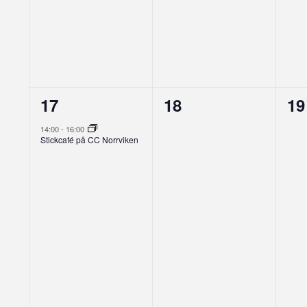
1
0
0
17
18
19
evenemang,
evenemang,
ev
14:00
-
16:00
Stickcafé på CC Norrviken