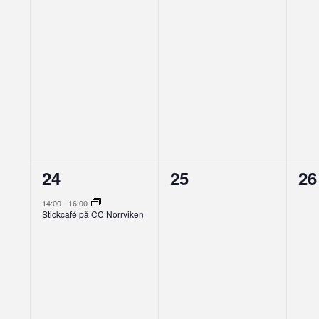
1
0
0
24
25
26
evenemang,
evenemang,
ev
14:00
-
16:00
Stickcafé på CC Norrviken