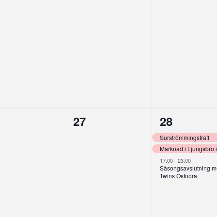
0
3
27
28
enemang,
evenemang,
eveneman
Surströmmingsträff
Marknad i Ljungsbro 
17:00
-
23:00
Säsongsavslutning 
Twins Östnora