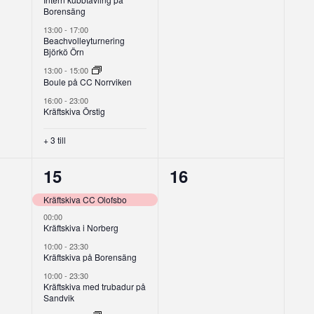
Borensäng
13:00
-
17:00
Beachvolleyturnering
Björkö Örn
13:00
-
15:00
Boule på CC Norrviken
16:00
-
23:00
Kräftskiva Örstig
+ 3 till
8
0
15
16
g,
evenemang,
evenemang,
Kräftskiva CC Olofsbo
00:00
Kräftskiva i Norberg
10:00
-
23:30
Kräftskiva på Borensäng
10:00
-
23:30
Kräftskiva med trubadur på
Sandvik