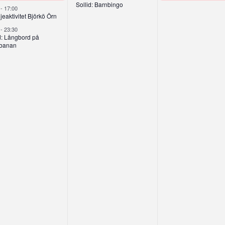
Sollid: Barnbingo
0
-
17:00
jeaktivitet Björkö Örn
0
-
23:30
d: Långbord på
banan