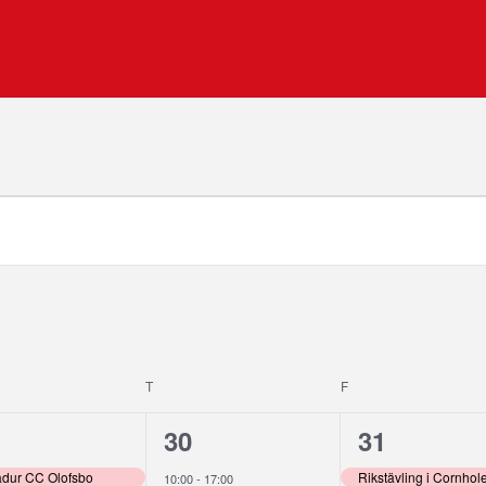
AG
T
TORSDAG
F
FREDAG
1
1
30
31
enemang,
evenemang,
eveneman
adur CC Olofsbo
Rikstävling i Cornhol
10:00
-
17:00