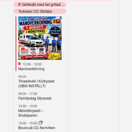
Grillkväll med hel grillad gris
Utvalt
Trubadur CC Olofsbo
Utvalt
10:30
-
12:00
Manöverkörning
00:00
Trivselkväll i Kultrycket
(OBS! INSTÄLLT)
09:00
-
17:00
Familjedag Storsved
10:00
-
13:00
Melodikrysset –
Silvköparen
13:00
-
15:00
Boule på CC Norrviken