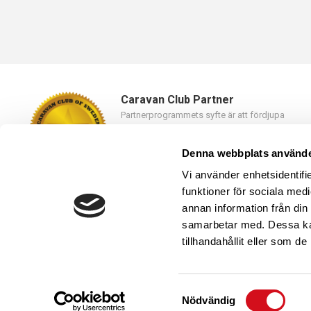
Caravan Club Partner
Partnerprogrammets syfte är att fördjupa
samarbetet mellan Caravan Club of Sweden oc
våra partners.
Denna webbplats använde
Läs mer
Vi använder enhetsidentifie
funktioner för sociala medi
annan information från din
samarbetar med. Dessa kan
tillhandahållit eller som d
Caravan Club of Sweden
019-23 46 10,
kansli@caravanclub.
Kyrkvägen 25, 703 75 ÖREBRO
-
Samtyckesval
Nödvändig