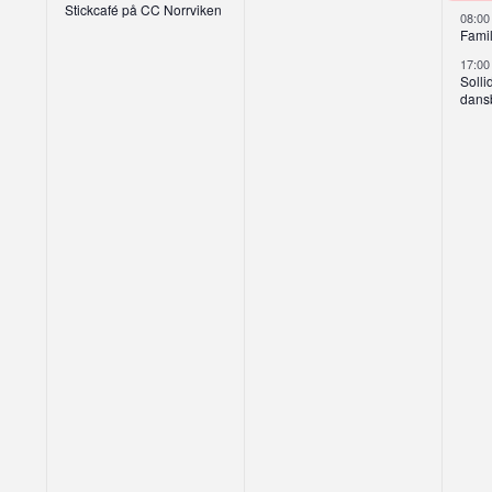
Stickcafé på CC Norrviken
08:0
Famil
17:0
Solli
dans