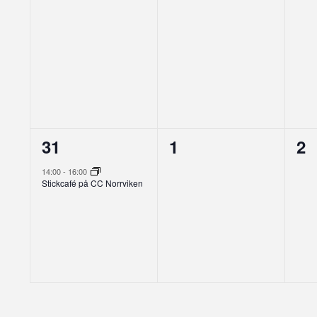
1
0
0
31
1
2
evenemang,
evenemang,
ev
14:00
-
16:00
Stickcafé på CC Norrviken