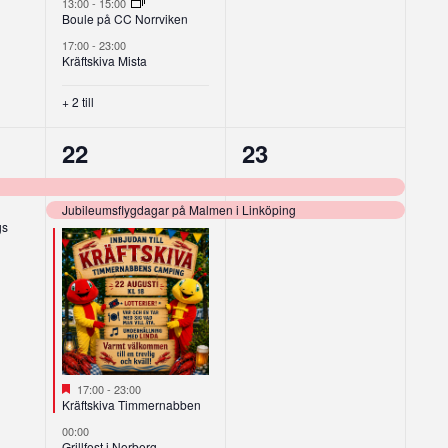
13:00
-
15:00
Boule på CC Norrviken
17:00
-
23:00
Kräftskiva Mista
+ 2 till
11
2
22
23
g,
evenemang,
evenemang,
Jubileumsflygdagar på Malmen i Linköping
gs
Utvalt
17:00
-
23:00
Kräftskiva Timmernabben
00:00
Grillfest i Norberg