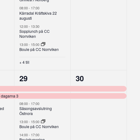
08:00
-
17:00
Kärradal Kräftskiva 22
augusti
12:00
-
13:30
Sopplunch på CC
Norrviken
13:00
-
15:00
Boule på CC Norrviken
+ 4 till
8
2
29
30
g,
evenemang,
evenemang,
i dagarna 3
08:00
-
17:00
med
Säsongsavslutning
Östnora
13:00
-
15:00
Boule på CC Norrviken
14:00
-
17:00
Bouleturnering –