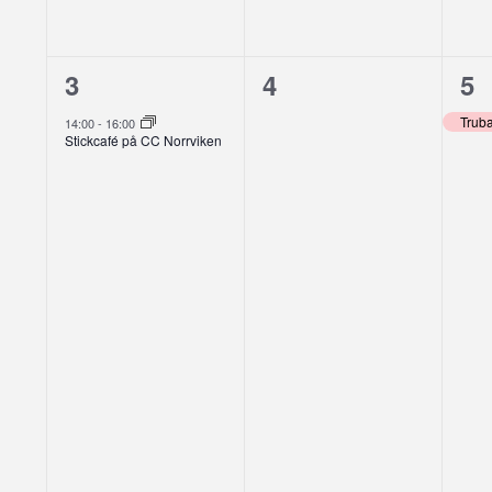
1
0
1
3
4
5
evenemang,
evenemang,
ev
Trub
14:00
-
16:00
Stickcafé på CC Norrviken