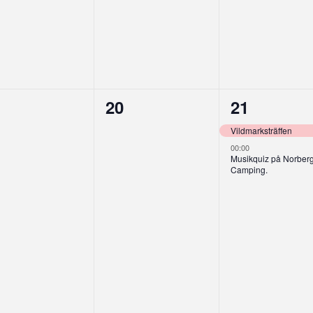
0
2
20
21
enemang,
evenemang,
eveneman
Vildmarksträffen
00:00
Musikquiz på Norber
Camping.