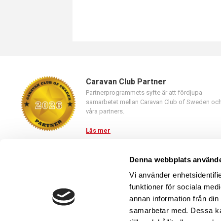
Caravan Club Partner
Partnerprogrammets syfte är att fördjupa
samarbetet mellan Caravan Club of Sweden oc
våra partners.
Läs mer
Denna webbplats använde
Vi använder enhetsidentifie
funktioner för sociala medi
annan information från din
Caravan Club of Sweden
019-23 46 10,
kansli@caravanclub.
samarbetar med. Dessa kan
Kyrkvägen 25, 703 75 ÖREBRO
-