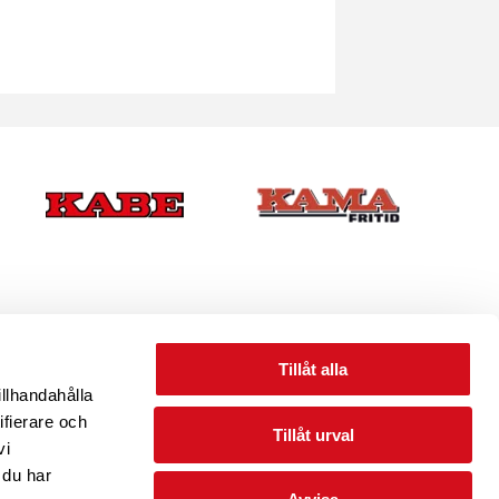
Tillåt alla
illhandahålla
ifierare och
Tillåt urval
vi
PINGPLATSER I SVERIGE
INTEGRITET/VILLKOR
 du har