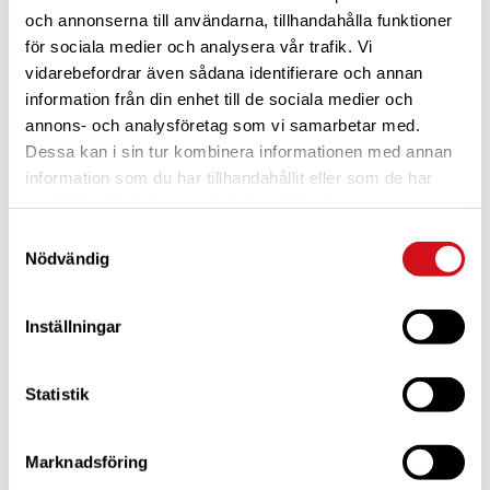
DETALJER
ARRANGÖR
och annonserna till användarna, tillhandahålla funktioner
Caravan Club Norrviken
Datum:
för sociala medier och analysera vår trafik. Vi
2 maj
vidarebefordrar även sådana identifierare och annan
Tid:
information från din enhet till de sociala medier och
annons- och analysföretag som vi samarbetar med.
13:00 - 15:00
Dessa kan i sin tur kombinera informationen med annan
Serie:
information som du har tillhandahållit eller som de har
Boule på CC Norrviken
samlat in när du har använt deras tjänster.
Samtyckesval
Nödvändig
Inställningar
Statistik
Marknadsföring