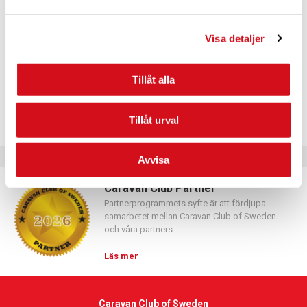
PLATS
Visa detaljer
Norrviken Båstad
Kattviksvägen 347
Tillåt alla
Båstad
,
269 91
+ Google Map
Tillåt urval
Avvisa
Caravan Club Partner
Partnerprogrammets syfte är att fördjupa
samarbetet mellan Caravan Club of Sweden
och våra partners.
Läs mer
Caravan Club of Sweden