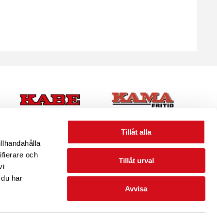
Tillåt alla
illhandahålla
ifierare och
Tillåt urval
vi
 du har
Avvisa
PINGPLATSER I SVERIGE
INTEGRITET/VILLKOR