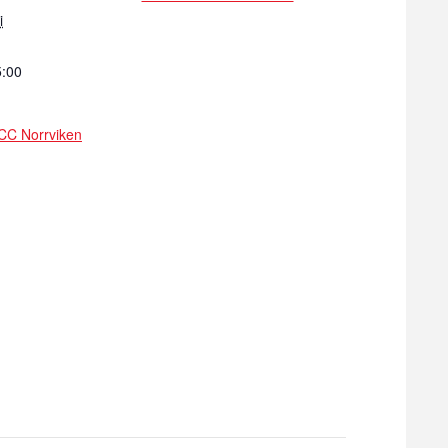
i
5:00
CC Norrviken