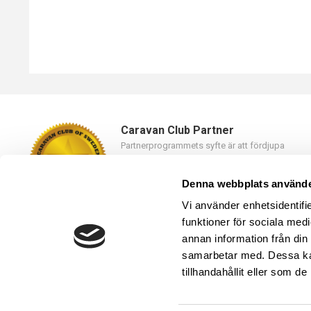
Caravan Club Partner
Partnerprogrammets syfte är att fördjupa
samarbetet mellan Caravan Club of Sweden oc
våra partners.
Denna webbplats använde
Läs mer
Vi använder enhetsidentifie
funktioner för sociala medi
annan information från din
samarbetar med. Dessa kan
tillhandahållit eller som d
Caravan Club of Sweden
019-23 46 10,
kansli@caravanclub.