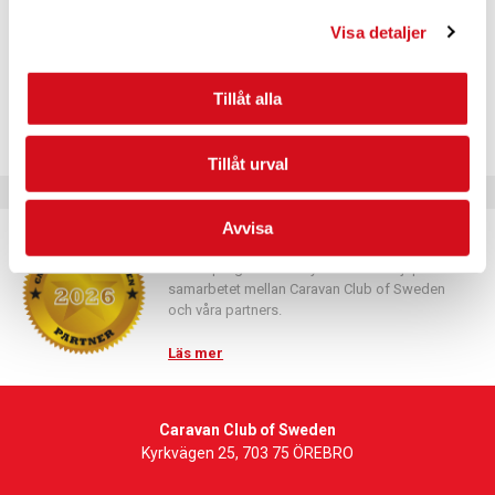
PLATS
Norrviken Båstad
Visa detaljer
Kattviksvägen 347
Båstad
,
269 91
+ Google Map
Tillåt alla
Tillåt urval
Avvisa
Caravan Club Partner
Partnerprogrammets syfte är att fördjupa
samarbetet mellan Caravan Club of Sweden
och våra partners.
Läs mer
Caravan Club of Sweden
Kyrkvägen 25, 703 75 ÖREBRO