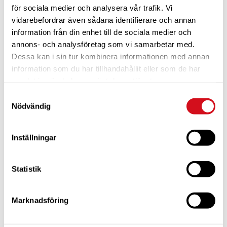
8 augusti
för sociala medier och analysera vår trafik. Vi
Tid:
vidarebefordrar även sådana identifierare och annan
18:00 - 22:00
information från din enhet till de sociala medier och
annons- och analysföretag som vi samarbetar med.
Serie:
Dessa kan i sin tur kombinera informationen med annan
Grillkväll på CC Norrviken
information som du har tillhandahållit eller som de har
samlat in när du har använt deras tjänster.
Samtyckesval
Nödvändig
Inställningar
Statistik
Marknadsföring