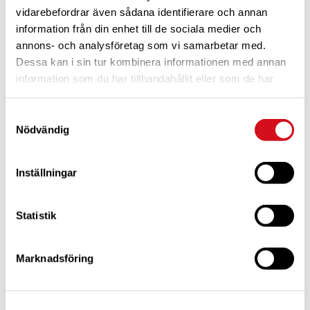
18:00 - 23:00
vidarebefordrar även sådana identifierare och annan
information från din enhet till de sociala medier och
annons- och analysföretag som vi samarbetar med.
Dessa kan i sin tur kombinera informationen med annan
information som du har tillhandahållit eller som de har
samlat in när du har använt deras tjänster.
Samtyckesval
Nödvändig
Inställningar
Statistik
PLATS
Caravan Club Björkö Örn
Marknadsföring
Björkö Örns Camping
Gräddö
,
71650
Sweden
+ Google Map
Telefon