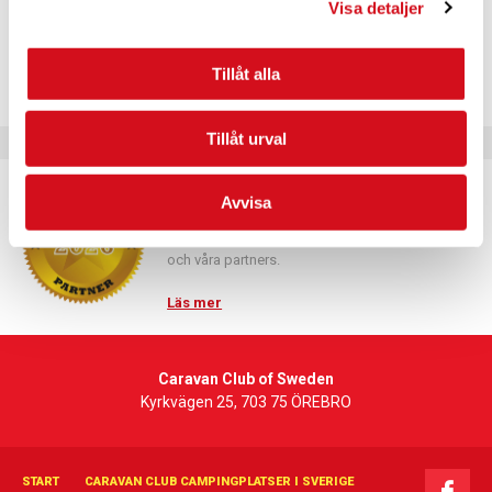
+4610-1468330
Visa detaljer
Visa Plats-webbplats
Tillåt alla
Tillåt urval
Caravan Club Partner
Avvisa
Partnerprogrammets syfte är att fördjupa
samarbetet mellan Caravan Club of Sweden
och våra partners.
Läs mer
Caravan Club of Sweden
Kyrkvägen 25, 703 75 ÖREBRO
START
CARAVAN CLUB CAMPINGPLATSER I SVERIGE