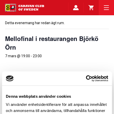
Detta evenemang har redan ägt rum.
Mellofinal i restaurangen Björkö
Örn
7 mars @ 19:00
-
23:00
Lägg till i kalender
Denna webbplats använder cookies
DETALJER
ARRANGÖR
Caravan Club Stockholm
Datum:
Vi använder enhetsidentifierare för att anpassa innehållet
och annonserna till användarna, tillhandahålla funktioner
7 mars