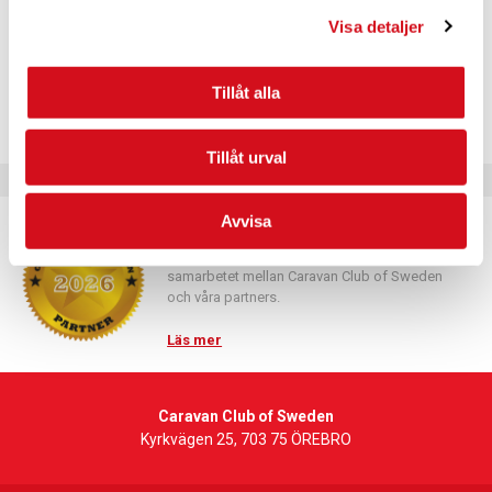
Telefon
Visa detaljer
+4610-1468330
Visa Plats-webbplats
Tillåt alla
Tillåt urval
Avvisa
Caravan Club Partner
Partnerprogrammets syfte är att fördjupa
samarbetet mellan Caravan Club of Sweden
och våra partners.
Läs mer
Caravan Club of Sweden
Kyrkvägen 25, 703 75 ÖREBRO