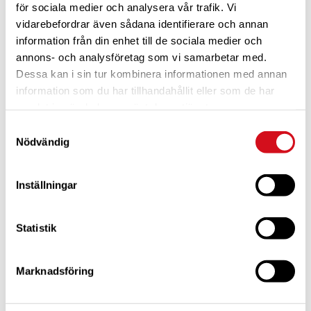
för sociala medier och analysera vår trafik. Vi
Tid:
vidarebefordrar även sådana identifierare och annan
19:00 - 23:00
information från din enhet till de sociala medier och
annons- och analysföretag som vi samarbetar med.
Dessa kan i sin tur kombinera informationen med annan
information som du har tillhandahållit eller som de har
samlat in när du har använt deras tjänster.
Samtyckesval
Nödvändig
Inställningar
Statistik
PLATS
Caravan Club Björkö Örn
Marknadsföring
Björkö Örns Camping
Gräddö
,
71650
Sweden
+ Google Map