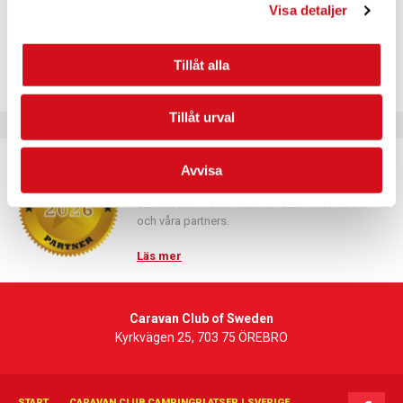
Visa detaljer
Telefon
+46101468370
Tillåt alla
Tillåt urval
Caravan Club Partner
Avvisa
Partnerprogrammets syfte är att fördjupa
samarbetet mellan Caravan Club of Sweden
och våra partners.
Läs mer
Caravan Club of Sweden
Kyrkvägen 25, 703 75 ÖREBRO
START
CARAVAN CLUB CAMPINGPLATSER I SVERIGE