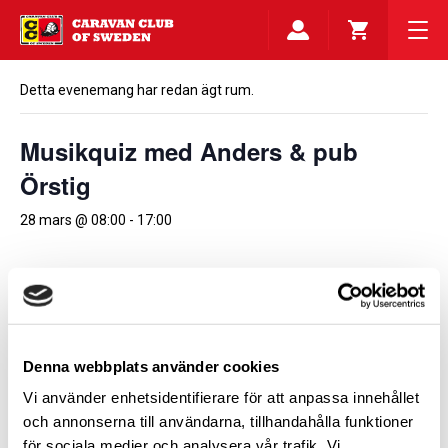
Detta evenemang har redan ägt rum.
Musikquiz med Anders & pub
Örstig
28 mars @ 08:00
-
17:00
Lägg till i kalender
Denna webbplats använder cookies
DETALJER
ARRANGÖR
Vi använder enhetsidentifierare för att anpassa innehållet
Caravan Club Stockholm
Datum:
och annonserna till användarna, tillhandahålla funktioner
28 mars
för sociala medier och analysera vår trafik. Vi