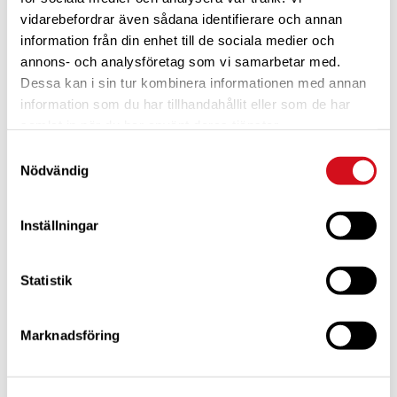
Tid:
vidarebefordrar även sådana identifierare och annan
08:00 - 17:00
information från din enhet till de sociala medier och
annons- och analysföretag som vi samarbetar med.
Dessa kan i sin tur kombinera informationen med annan
information som du har tillhandahållit eller som de har
samlat in när du har använt deras tjänster.
Samtyckesval
Nödvändig
Inställningar
Statistik
PLATS
Marknadsföring
Caravan Club Örstig
Örstigsleden
Nyköping
,
61192
Sweden
+ Google Map