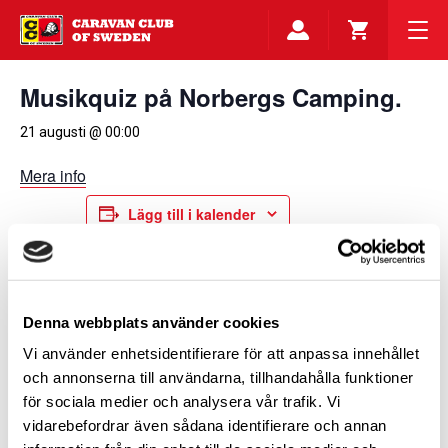
Musikquiz på Norbergs Camping.
21 augusti @ 00:00
Mera info
Lägg till i kalender
DETALJER
ARRANGÖR
Caravan Club Västmanland
Datum:
Denna webbplats använder cookies
21 augusti
Vi använder enhetsidentifierare för att anpassa innehållet
Tid:
och annonserna till användarna, tillhandahålla funktioner
00:00
för sociala medier och analysera vår trafik. Vi
vidarebefordrar även sådana identifierare och annan