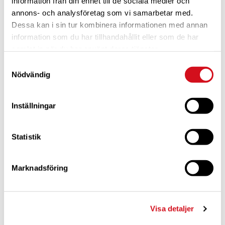
information från din enhet till de sociala medier och
annons- och analysföretag som vi samarbetar med.
Dessa kan i sin tur kombinera informationen med annan
information som du har tillhandahållit eller som de har
samlat in när du har använt deras tjänster.
Samtyckesval
Nödvändig
Inställningar
Statistik
PLATS
Norbergs Camping
Fraggvägen 1
Marknadsföring
Norberg
,
738 31
+ Google Map
Telefon
070-542 94 71
Visa detaljer