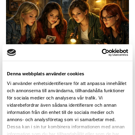
Denna webbplats använder cookies
Vi använder enhetsidentifierare för att anpassa innehållet
och annonserna till användarna, tillhandahålla funktioner
för sociala medier och analysera vår trafik. Vi
vidarebefordrar även sådana identifierare och annan
information från din enhet till de sociala medier och
annons- och analysföretag som vi samarbetar med.
Dessa kan i sin tur kombinera informationen med annan
Tjejerna lösen en mordgåta
information som du har tillhandahållit eller som de har