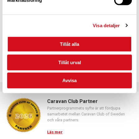
Marknadsföring
Visa detaljer
PLATS
Solllids camping
Tillåt alla
Sweden
+ Google Map
Visa Plats-webbplats
Tillåt urval
Avvisa
Caravan Club Partner
Partnerprogrammets syfte är att fördjupa
samarbetet mellan Caravan Club of Sweden
och våra partners.
Läs mer