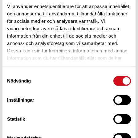
Vi använder enhetsidentifierare för att anpassa innehållet
och annonserna till användarna, tillhandahålla funktioner
DETALJER
ARRANGÖR
för sociala medier och analysera vår trafik. Vi
Caravan club Sollids
Datum:
vidarebefordrar även sådana identifierare och annan
camping
4 september
information från din enhet till de sociala medier och
E-post
Tid:
annons- och analysföretag som vi samarbetar med.
sollid@caravanclub.se
20:00 - 23:30
Dessa kan i sin tur kombinera informationen med annan
Visa Arrangör-webbplats
Webbplats:
information som du har tillhandahållit eller som de har
https://caravanclub.se/camp
samlat in när du har använt deras tjänster.
ing/sollid/
Samtyckesval
Nödvändig
Inställningar
Statistik