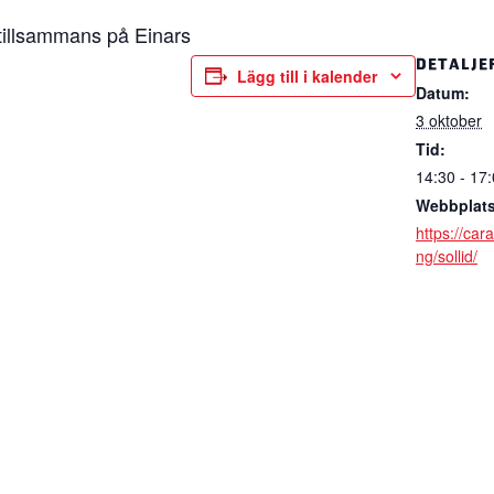
tillsammans på Einars
DETALJE
Lägg till i kalender
Datum:
3 oktober
Tid:
14:30 - 17
Webbplats
https://ca
ng/sollid/