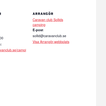
R
ARRANGÖR
Caravan club Sollids
camping
E-post
sollid@caravanclub.se
:00
Visa Arrangör-webbplats
:
ravanclub.se/campi