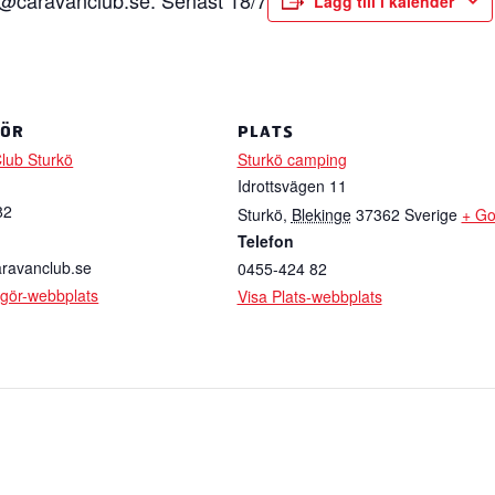
o@caravanclub.se
. Senast 18/7
Lägg till i kalender
GÖR
PLATS
lub Sturkö
Sturkö camping
Idrottsvägen 11
82
Sturkö
,
Blekinge
37362
Sverige
+ Go
Telefon
ravanclub.se
0455-424 82
ngör-webbplats
Visa Plats-webbplats