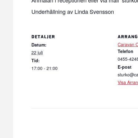
Anmälan i receptionen eller via mail
sturk
Underhållning av Linda Svensson
DETALJER
ARRAN
Caravan C
Datum:
Telefon
22 juli
0455-424
Tid:
E-post
17:00 - 21:00
sturko@ca
Visa Arra