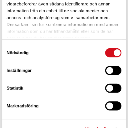
vidarebefordrar även sådana identifierare och annan
11 april @ 11:00
information från din enhet till de sociala medier och
Manöverkörning CC Småland- Bunn
annons- och analysföretag som vi samarbetar med.
Bauergården i Bunn
Bunn, Gränna
Dessa kan i sin tur kombinera informationen med annan
information som du har tillhandahållit eller som de har
samlat in när du har använt deras tjänster.
FRE
10
Samtyckesval
Nödvändig
Inställningar
Statistik
10 april @ 12:00
-
12 april @ 12:00
CC Småland Vårträff i Bunn
Marknadsföring
Bauergården i Bunn
Bunn, Gränna
FRE