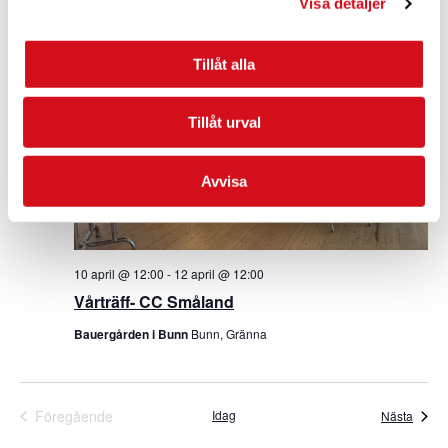
Visa detaljer
10
Tillåt alla
Tillåt urval
Avvisa
10 april @ 12:00
-
12 april @ 12:00
Vårträff- CC Småland
Bauergården i Bunn
Bunn, Gränna
Föregående
Idag
Even
Nästa
Evenemang