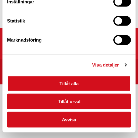
samarbetet mellan Caravan Club of Sweden
Inställningar
och våra partners.
Läs mer
Statistik
Marknadsföring
Caravan Club of Sweden
Kyrkvägen 25, 703 75 ÖREBRO
Visa detaljer
START
CARAVAN CLUB CAMPINGPLATSER I SVERIGE
INTEGRITET/VILLKOR
Tillåt alla
Tillåt urval
Avvisa