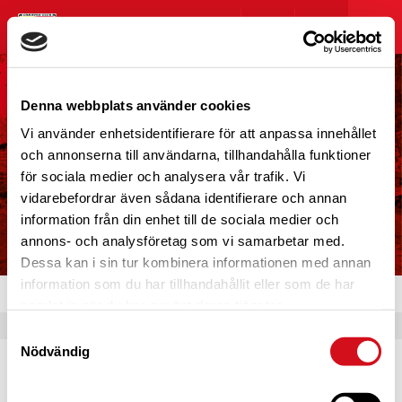
Denna webbplats använder cookies
Vi använder enhetsidentifierare för att anpassa innehållet
och annonserna till användarna, tillhandahålla funktioner
för sociala medier och analysera vår trafik. Vi
vidarebefordrar även sådana identifierare och annan
information från din enhet till de sociala medier och
annons- och analysföretag som vi samarbetar med.
Dessa kan i sin tur kombinera informationen med annan
information som du har tillhandahållit eller som de har
– Du behöver logga in för att visa denna sida.
samlat in när du har använt deras tjänster.
Samtyckesval
Nödvändig
Caravan Club Partner
Partnerprogrammets syfte är att fördjupa