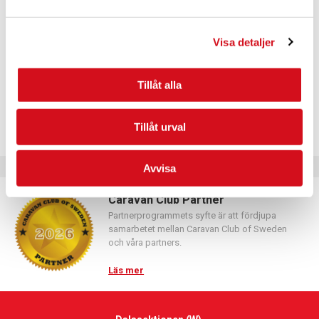
Logga in med hjälp av formuläret och följ anvisningarna.
Visa detaljer
Tillåt alla
Tillåt urval
Avvisa
Caravan Club Partner
Partnerprogrammets syfte är att fördjupa
samarbetet mellan Caravan Club of Sweden
och våra partners.
Läs mer