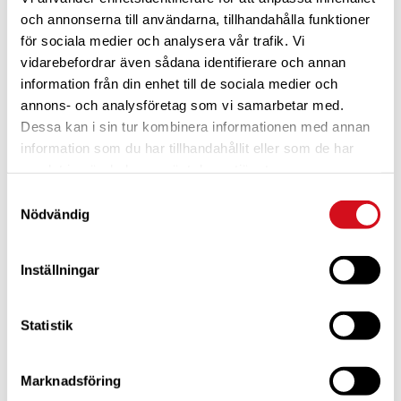
och annonserna till användarna, tillhandahålla funktioner
för sociala medier och analysera vår trafik. Vi
vidarebefordrar även sådana identifierare och annan
information från din enhet till de sociala medier och
annons- och analysföretag som vi samarbetar med.
Dessa kan i sin tur kombinera informationen med annan
För dig som är blivande ny medlem
Ta del av alla förmåner.
Bli medlem idag.
information som du har tillhandahållit eller som de har
samlat in när du har använt deras tjänster.
Samtyckesval
Nödvändig
Inställningar
Statistik
Marknadsföring
För dig som vill förnya ditt medlemskap