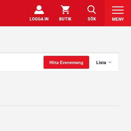
LOGGA IN
BUTIK
SÖK
MENY
Evenemang
vynavigering
Hitta Evenemang
Lista