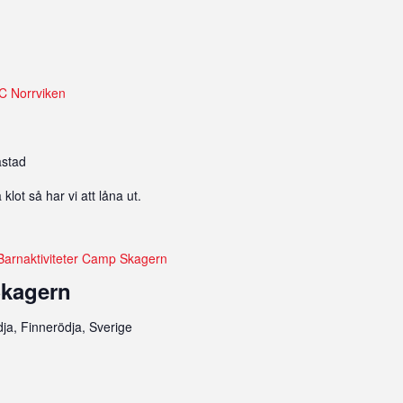
C Norrviken
n
åstad
lot så har vi att låna ut.
Barnaktiviteter Camp Skagern
Skagern
ja, Finnerödja, Sverige