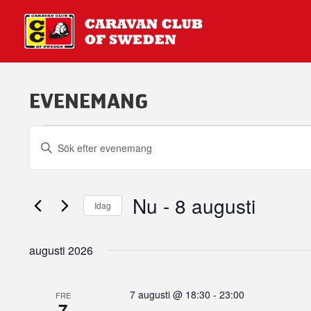
EVENEMANG
EVENEMANG
Evenemang
Search
Ange
and
nyckelord.
Views
Sök
Navigation
efter
Nu
 - 
8 augusti
Evenemang
Idag
efter
Välj
nyckelord.
datum.
augusti 2026
7 augusti @ 18:30
-
23:00
FRE
7