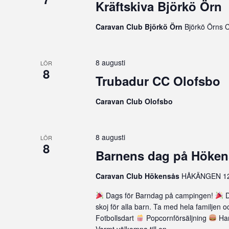
Kräftskiva Björkö Örn
Caravan Club Björkö Örn
Björkö Örns 
8 augusti
LÖR
8
Trubadur CC Olofsbo
Caravan Club Olofsbo
8 augusti
LÖR
8
Barnens dag på Höken
Caravan Club Hökensås
HÅKÄNGEN 12
Dags för Barndag på campingen!
D
skoj för alla barn. Ta med hela familjen
Fotbollsdart
Popcornförsäljning
Ham
Varmt välkomna till en...