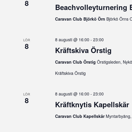
8
Beachvolleyturnering 
Caravan Club Björkö Örn
Björkö Örns 
8 augusti @ 16:00
-
23:00
LÖR
8
Kräftskiva Örstig
Caravan Club Örstig
Örstigsleden, Nyk
Kräftskiva Örstig
8 augusti @ 16:00
-
23:00
LÖR
8
Kräftknytis Kapellskär
Caravan Club Kapellskär
Myntarbyäng,