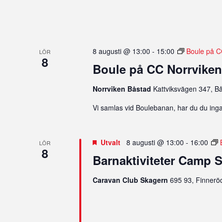
8 augusti @ 13:00
-
15:00
Boule på C
LÖR
8
Boule på CC Norrvike
Norrviken Båstad
Kattviksvägen 347, B
Vi samlas vid Boulebanan, har du du inga k
Utvalt
8 augusti @ 13:00
-
16:00
LÖR
8
Barnaktiviteter Camp 
Caravan Club Skagern
695 93, Finneröd