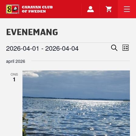
EVENEMANG
EVENEMANG
Evenemang
Even
2026-04-01
 - 
2026-04-04
Sök
Search
Lista
vyna
and
Välj
Views
april 2026
datum.
Navigation
ONS
1