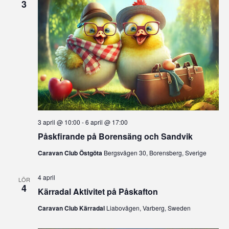
3
3 april @ 10:00
-
6 april @ 17:00
Påskfirande på Borensäng och Sandvik
Caravan Club Östgöta
Bergsvägen 30, Borensberg, Sverige
4 april
LÖR
4
Kärradal Aktivitet på Påskafton
Caravan Club Kärradal
Liabovägen, Varberg, Sweden