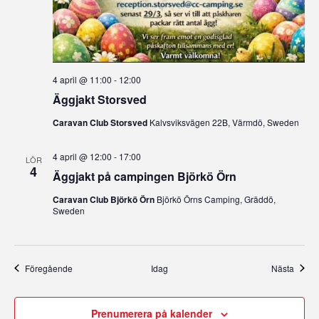
4 april @ 11:00
-
12:00
Äggjakt Storsved
Caravan Club Storsved
Kalvsviksvägen 22B, Värmdö, Sweden
4 april @ 12:00
-
17:00
LÖR
4
Äggjakt på campingen Björkö Örn
Caravan Club Björkö Örn
Björkö Örns Camping, Gräddö,
Sweden
Evenemang
Even
Föregående
Idag
Nästa
Prenumerera på kalender