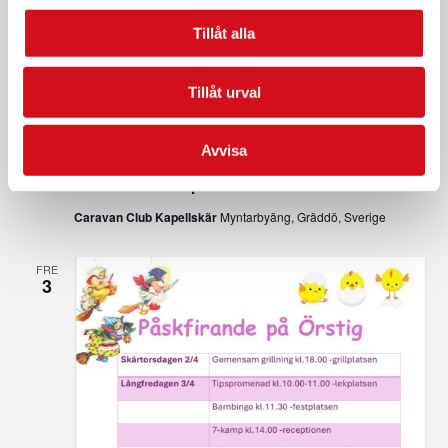
Tillåt alla
Tillåt urval
Avvisa
3 april @ 08:00
-
6 april @ 17:00
Påskfirande Kapellskär
Caravan Club Kapellskär
Myntarbyäng, Gräddö, Sverige
FRE
3