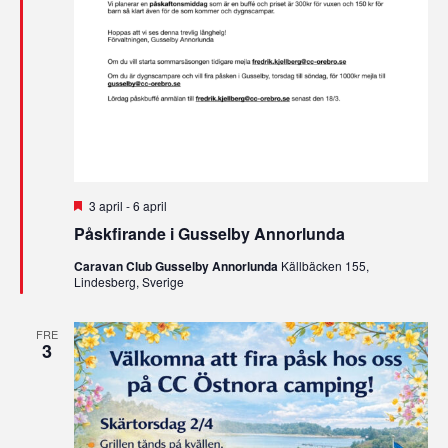
Utvalt
3 april
-
6 april
Påskfirande i Gusselby Annorlunda
Caravan Club Gusselby Annorlunda
Källbäcken 155,
Lindesberg, Sverige
FRE
3