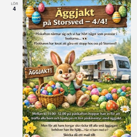
LÖR
4