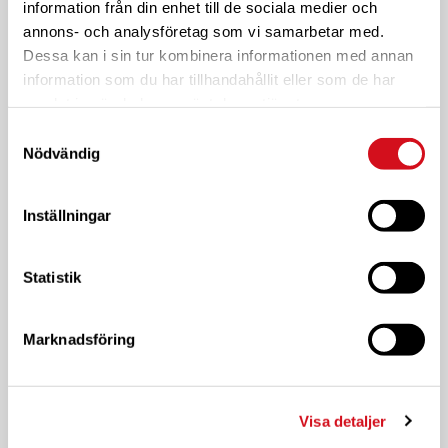
Påskfirande Östnora
information från din enhet till de sociala medier och
annons- och analysföretag som vi samarbetar med.
Östnora
Östnoravägen 37, Västerhaninge
Dessa kan i sin tur kombinera informationen med annan
information som du har tillhandahållit eller som de har
FRE
samlat in när du har använt deras tjänster.
3
Samtyckesval
Nödvändig
Inställningar
Statistik
Marknadsföring
Visa detaljer