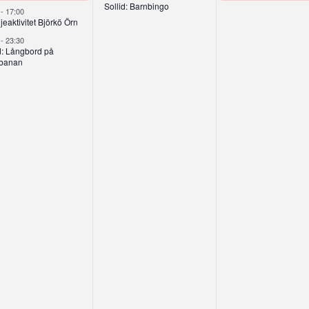
Sollid: Barnbingo
0
-
17:00
jeaktivitet Björkö Örn
0
-
23:30
d: Långbord på
banan