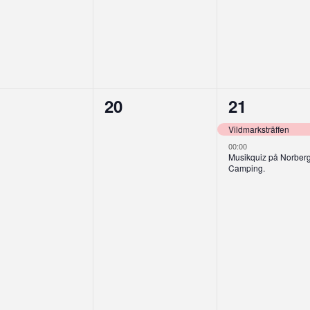
0
2
20
21
enemang,
evenemang,
eveneman
Vildmarksträffen
00:00
Musikquiz på Norber
Camping.