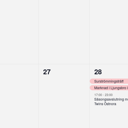
0
3
27
28
enemang,
evenemang,
eveneman
Surströmmingsträff
Marknad i Ljungsbro 
17:00
-
23:00
Säsongsavslutning 
Twins Östnora