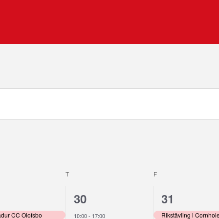
AG
T
TORSDAG
F
FREDAG
1
1
30
31
enemang,
evenemang,
eveneman
adur CC Olofsbo
Rikstävling i Cornhol
10:00
-
17:00