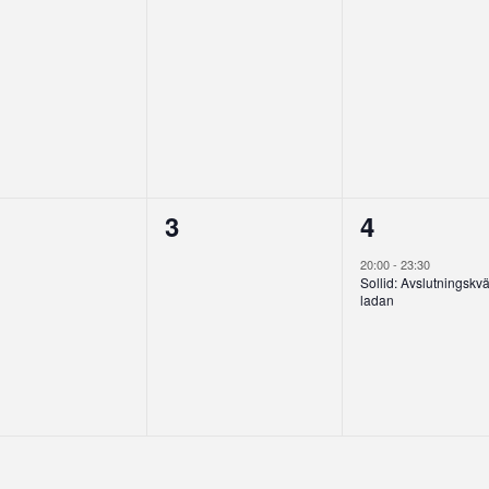
0
1
3
4
enemang,
evenemang,
eveneman
20:00
-
23:30
Sollid: Avslutningskväl
ladan