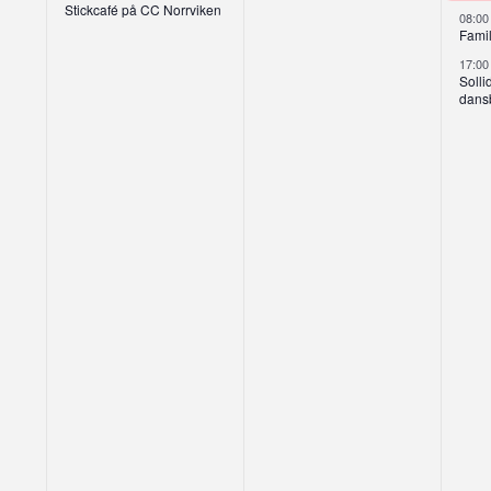
Stickcafé på CC Norrviken
08:0
Famil
17:0
Solli
dans