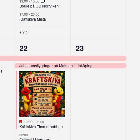
13:00
-
15:00
Boule på CC Norrviken
17:00
-
23:00
Kräftskiva Mista
+ 2 till
11
2
22
23
g,
evenemang,
evenemang,
Jubileumsflygdagar på Malmen i Linköping
gs
Utvalt
17:00
-
23:00
Kräftskiva Timmernabben
00:00
Grillfest i Norberg