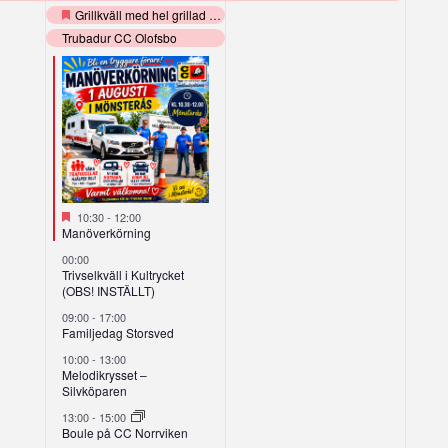
Grillkväll med hel grillad gris
Utvalt
Trubadur CC Olofsbo
Utvalt
10:30
-
12:00
Manöverkörning
00:00
Trivselkväll i Kultrycket
(OBS! INSTÄLLT)
09:00
-
17:00
Familjedag Storsved
10:00
-
13:00
Melodikrysset –
Silvköparen
13:00
-
15:00
Boule på CC Norrviken