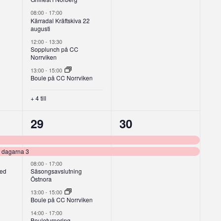
08:00
-
17:00
Kärradal Kräftskiva 22
augusti
12:00
-
13:30
Sopplunch på CC
Norrviken
13:00
-
15:00
Boule på CC Norrviken
+ 4 till
8
2
29
30
g,
evenemang,
evenemang,
i dagarna 3
08:00
-
17:00
med
Säsongsavslutning
Östnora
13:00
-
15:00
Boule på CC Norrviken
14:00
-
17:00
Bouleturnering –