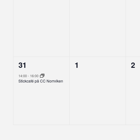
1
0
0
31
1
2
evenemang,
evenemang,
ev
14:00
-
16:00
Stickcafé på CC Norrviken