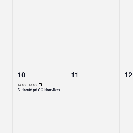
1
0
0
10
11
12
evenemang,
evenemang,
ev
14:00
-
16:00
Stickcafé på CC Norrviken