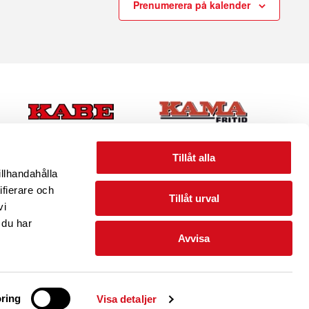
Prenumerera på kalender
Tillåt alla
illhandahålla
ifierare och
Tillåt urval
vi
 du har
Avvisa
PINGPLATSER I SVERIGE
INTEGRITET/VILLKOR
ring
Visa detaljer