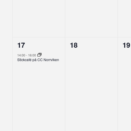
1
0
0
17
18
19
evenemang,
evenemang,
ev
14:00
-
16:00
Stickcafé på CC Norrviken