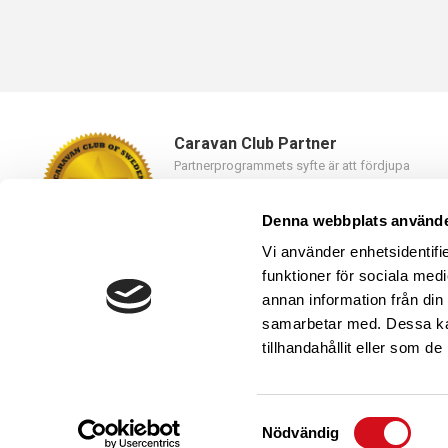
Caravan Club Partner
Partnerprogrammets syfte är att fördjupa
samarbetet mellan Caravan Club of Sweden oc
våra partners.
Denna webbplats använde
Läs mer
Vi använder enhetsidentifie
funktioner för sociala medi
annan information från din
samarbetar med. Dessa kan
tillhandahållit eller som d
Caravan Club of Sweden
019-23 46 10,
kansli@caravanclub.
Kyrkvägen 25, 703 75 ÖREBRO
-
Samtyckesval
Nödvändig