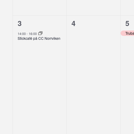
1
0
1
3
4
5
evenemang,
evenemang,
ev
Trub
14:00
-
16:00
Stickcafé på CC Norrviken