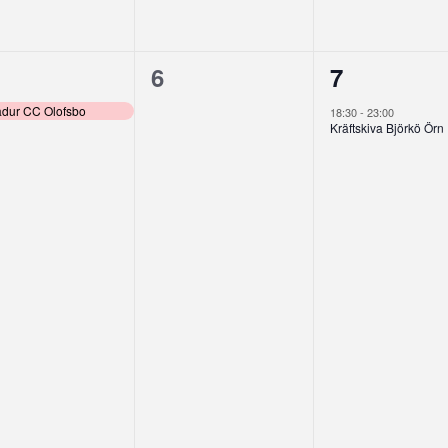
0
1
6
7
enemang,
evenemang,
eveneman
adur CC Olofsbo
18:30
-
23:00
Kräftskiva Björkö Örn