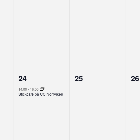
1
0
0
24
25
26
evenemang,
evenemang,
ev
14:00
-
16:00
Stickcafé på CC Norrviken