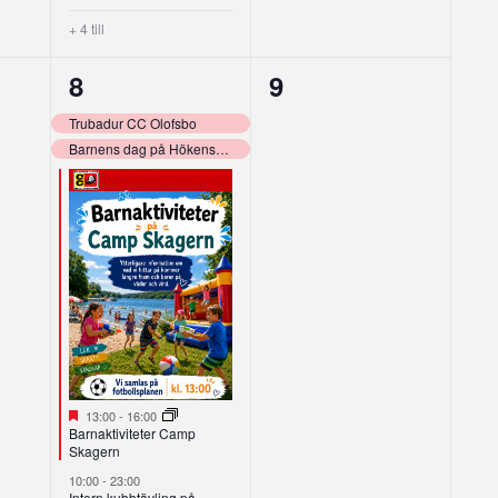
+ 4 till
10
0
8
9
g,
evenemang,
evenemang,
Trubadur CC Olofsbo
Barnens dag på Hökensås!
Utvalt
13:00
-
16:00
Barnaktiviteter Camp
Skagern
10:00
-
23:00
Intern kubbtävling på