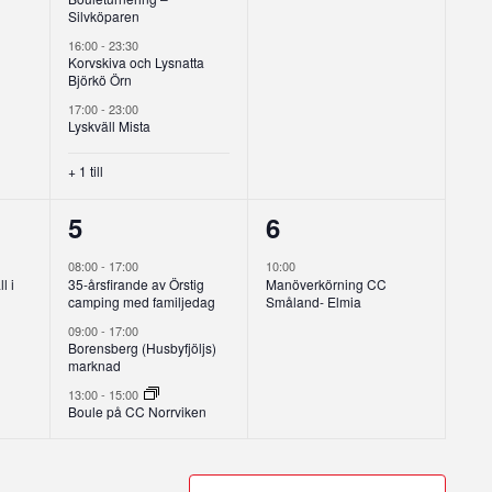
Silvköparen
16:00
-
23:30
Korvskiva och Lysnatta
Björkö Örn
17:00
-
23:00
Lyskväll Mista
+ 1 till
3
1
5
6
g,
evenemang,
evenemang,
08:00
-
17:00
10:00
l i
35-årsfirande av Örstig
Manöverkörning CC
camping med familjedag
Småland- Elmia
09:00
-
17:00
Borensberg (Husbyfjöljs)
marknad
13:00
-
15:00
Boule på CC Norrviken