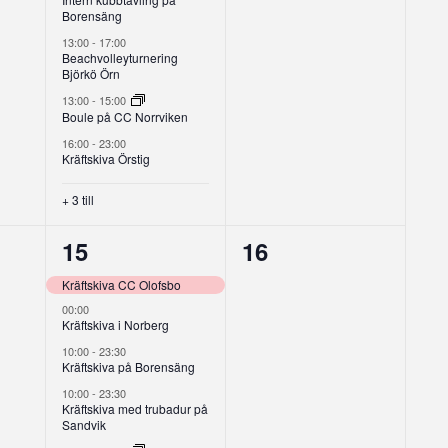
Borensäng
13:00
-
17:00
Beachvolleyturnering
Björkö Örn
13:00
-
15:00
Boule på CC Norrviken
16:00
-
23:00
Kräftskiva Örstig
+ 3 till
8
0
15
16
g,
evenemang,
evenemang,
Kräftskiva CC Olofsbo
00:00
Kräftskiva i Norberg
10:00
-
23:30
Kräftskiva på Borensäng
10:00
-
23:30
Kräftskiva med trubadur på
Sandvik