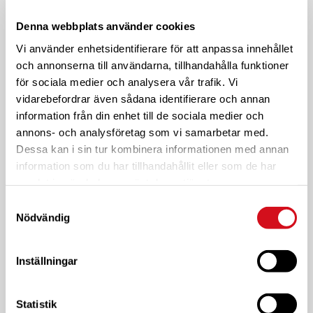
Vecka
MÅN
TIS
ONS
TOR
FRE
Evenemang
22
23
24
25
26
10:00
Denna webbplats använder cookies
Vi använder enhetsidentifierare för att anpassa innehållet
11:00
och annonserna till användarna, tillhandahålla funktioner
för sociala medier och analysera vår trafik. Vi
12:00
vidarebefordrar även sådana identifierare och annan
information från din enhet till de sociala medier och
13:00
annons- och analysföretag som vi samarbetar med.
Dessa kan i sin tur kombinera informationen med annan
14:00
June 22, 2026
14:00
-
16:00
information som du har tillhandahållit eller som de har
Stickcafé
samlat in när du har använt deras tjänster.
på CC
15:00
Norrviken
Samtyckesval
Nödvändig
16:00
17:00
Inställningar
18:00
Statistik