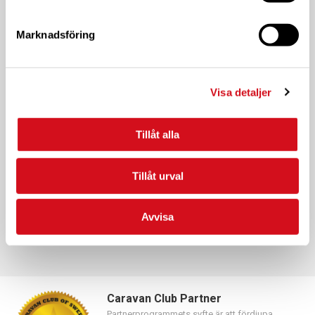
19:00
Marknadsföring
20:00
21:00
Visa detaljer
22:00
Tillåt alla
23:00
:00
Tillåt urval
Prenumerera på kalender
Avvisa
Caravan Club Partner
Partnerprogrammets syfte är att fördjupa