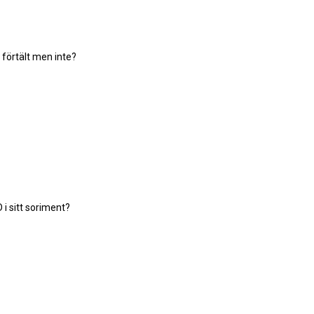
v förtält men inte?
i sitt soriment?