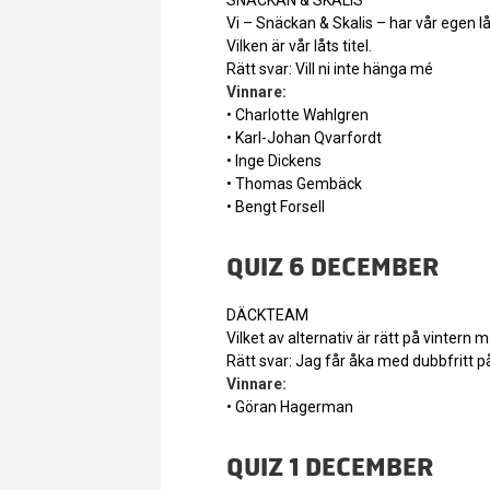
Vi – Snäckan & Skalis – har vår egen låt
Vilken är vår låts titel.
Rätt svar: Vill ni inte hänga mé
Vinnare:
• Charlotte Wahlgren
• Karl-Johan Qvarfordt
• Inge Dickens
• Thomas Gembäck
• Bengt Forsell
QUIZ 6 DECEMBER
DÄCKTEAM
Vilket av alternativ är rätt på vintern
Rätt svar: Jag får åka med dubbfritt 
Vinnare:
• Göran Hagerman
QUIZ 1 DECEMBER