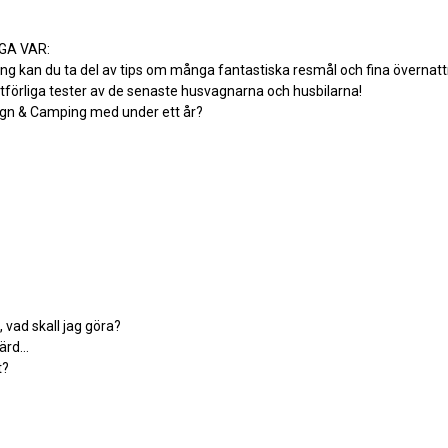
GA VAR:
 kan du ta del av tips om många fantastiska resmål och fina övernattni
förliga tester av de senaste husvagnarna och husbilarna!
 & Camping med under ett år?
 vad skall jag göra?
gärd…
t?