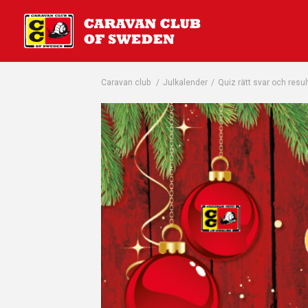
Caravan club
/
Julkalender
/
Quiz rätt svar och resul