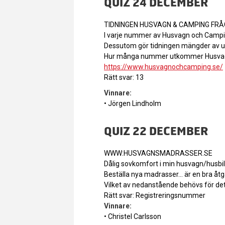
QUIZ 24 DECEMBER
TIDNINGEN HUSVAGN & CAMPING FRÅ
I varje nummer av Husvagn och Camping
Dessutom gör tidningen mängder av ut
Hur många nummer utkommer Husvagn
https://www.husvagnochcamping.se/
Rätt svar: 13
Vinnare:
• Jörgen Lindholm
QUIZ 22 DECEMBER
WWW:HUSVAGNSMADRASSER.SE
Dålig sovkomfort i min husvagn/husbil,
Beställa nya madrasser… är en bra åt
Vilket av nedanstående behövs för de
Rätt svar: Registreringsnummer
Vinnare:
• Christel Carlsson