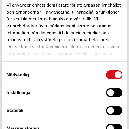
Vi använder enhetsidentifierare för att anpassa innehållet
och annonserna till användarna, tillhandahålla funktioner
för sociala medier och analysera vår trafik. Vi
vidarebefordrar även sådana identifierare och annan
information från din enhet till de sociala medier och
annons- och analysföretag som vi samarbetar med.
Dessa kan i sin tur kombinera informationen med annan
För dig som är blivande ny medlem
Ta del av alla förmåner.
Bli medlem idag.
information som du har tillhandahållit eller som de har
samlat in när du har använt deras tjänster.
Samtyckesval
Nödvändig
Inställningar
Statistik
Marknadsföring