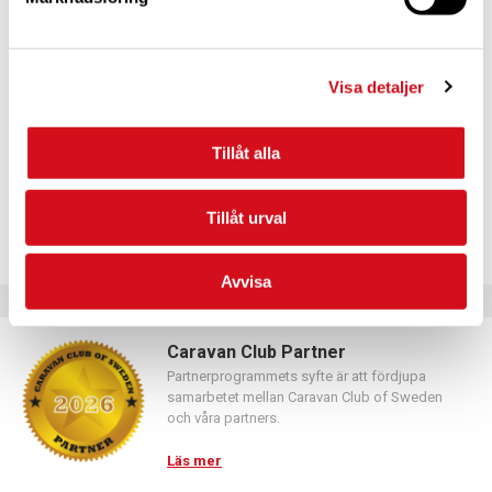
För dig som vill förnya ditt medlemskap
Logga in med hjälp av formuläret och följ anvisningarna.
Visa detaljer
Tillåt alla
Tillåt urval
Avvisa
Caravan Club Partner
Partnerprogrammets syfte är att fördjupa
samarbetet mellan Caravan Club of Sweden
och våra partners.
Läs mer