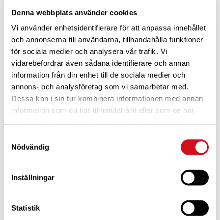
Denna webbplats använder cookies
Vi använder enhetsidentifierare för att anpassa innehållet
och annonserna till användarna, tillhandahålla funktioner
för sociala medier och analysera vår trafik. Vi
vidarebefordrar även sådana identifierare och annan
information från din enhet till de sociala medier och
annons- och analysföretag som vi samarbetar med.
Dessa kan i sin tur kombinera informationen med annan
information som du har tillhandahållit eller som de har
För dig som är blivande ny medlem
Ta del av alla förmåner.
samlat in när du har använt deras tjänster.
Bli medlem idag.
Samtyckesval
Nödvändig
Inställningar
Statistik