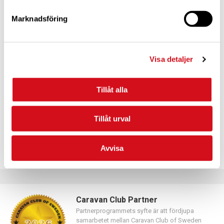
Marknadsföring
För dig som vill förnya ditt medlemskap
Visa detaljer
Logga in med hjälp av formuläret och följ anvisningarna.
Tillåt alla
Tillåt urval
Avvisa
Caravan Club Partner
Partnerprogrammets syfte är att fördjupa
samarbetet mellan Caravan Club of Sweden