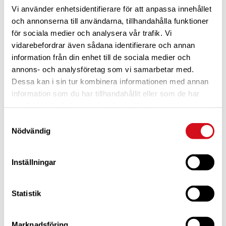
Vi använder enhetsidentifierare för att anpassa innehållet
och annonserna till användarna, tillhandahålla funktioner
för sociala medier och analysera vår trafik. Vi
vidarebefordrar även sådana identifierare och annan
information från din enhet till de sociala medier och
annons- och analysföretag som vi samarbetar med.
Dessa kan i sin tur kombinera informationen med annan
För dig som är blivande ny medlem
Ta del av alla förmåner.
Bli medlem idag.
information som du har tillhandahållit eller som de har
samlat in när du har använt deras tjänster.
Samtyckesval
Nödvändig
Inställningar
Statistik
Marknadsföring