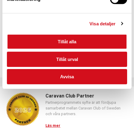
För dig som vill förnya ditt medlemskap
Logga in med hjälp av formuläret och följ anvisningarna.
Visa detaljer
Tillåt alla
Tillåt urval
Avvisa
Caravan Club Partner
Partnerprogrammets syfte är att fördjupa
samarbetet mellan Caravan Club of Sweden
och våra partners.
Läs mer