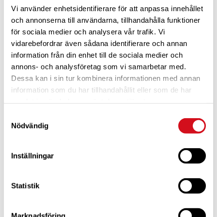
Vi använder enhetsidentifierare för att anpassa innehållet
och annonserna till användarna, tillhandahålla funktioner
för sociala medier och analysera vår trafik. Vi
vidarebefordrar även sådana identifierare och annan
information från din enhet till de sociala medier och
annons- och analysföretag som vi samarbetar med.
Dessa kan i sin tur kombinera informationen med annan
För dig som är blivande ny medlem
Ta del av alla förmåner.
Bli medlem idag.
information som du har tillhandahållit eller som de har
samlat in när du har använt deras tjänster.
Samtyckesval
Nödvändig
Inställningar
Statistik
Marknadsföring