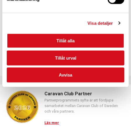
För dig som vill förnya ditt medlemskap
Logga in med hjälp av formuläret och följ anvisningarna.
Visa detaljer
Tillåt alla
Tillåt urval
Avvisa
Caravan Club Partner
Partnerprogrammets syfte är att fördjupa
samarbetet mellan Caravan Club of Sweden
och våra partners.
Läs mer