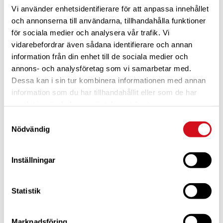
Vi använder enhetsidentifierare för att anpassa innehållet
och annonserna till användarna, tillhandahålla funktioner
för sociala medier och analysera vår trafik. Vi
vidarebefordrar även sådana identifierare och annan
information från din enhet till de sociala medier och
annons- och analysföretag som vi samarbetar med.
Dessa kan i sin tur kombinera informationen med annan
För dig som är blivande ny medlem
Ta del av alla förmåner.
Bli medlem idag.
information som du har tillhandahållit eller som de har
samlat in när du har använt deras tjänster.
Samtyckesval
Nödvändig
Inställningar
Statistik
Marknadsföring