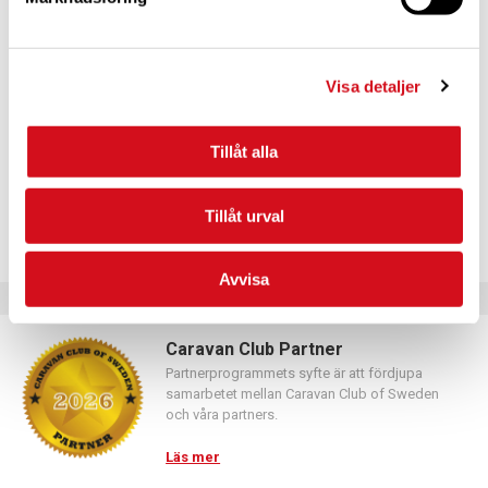
För dig som vill förnya ditt medlemskap
Logga in med hjälp av formuläret och följ anvisningarna.
Visa detaljer
Tillåt alla
Tillåt urval
Avvisa
Caravan Club Partner
Partnerprogrammets syfte är att fördjupa
samarbetet mellan Caravan Club of Sweden
och våra partners.
Läs mer