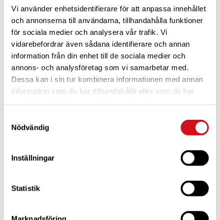
Vi använder enhetsidentifierare för att anpassa innehållet
och annonserna till användarna, tillhandahålla funktioner
för sociala medier och analysera vår trafik. Vi
vidarebefordrar även sådana identifierare och annan
information från din enhet till de sociala medier och
annons- och analysföretag som vi samarbetar med.
Dessa kan i sin tur kombinera informationen med annan
För dig som är blivande ny medlem
Ta del av alla förmåner.
Bli medlem idag.
information som du har tillhandahållit eller som de har
samlat in när du har använt deras tjänster.
Samtyckesval
Nödvändig
Inställningar
Statistik
Marknadsföring