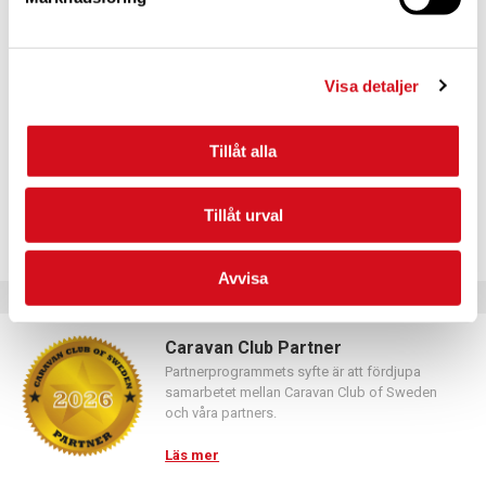
För dig som vill förnya ditt medlemskap
Logga in med hjälp av formuläret och följ anvisningarna.
Visa detaljer
Tillåt alla
Tillåt urval
Avvisa
Caravan Club Partner
Partnerprogrammets syfte är att fördjupa
samarbetet mellan Caravan Club of Sweden
och våra partners.
Läs mer