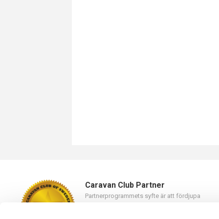
Caravan Club Partner
Partnerprogrammets syfte är att fördjupa
samarbetet mellan Caravan Club of Sweden oc
våra partners.