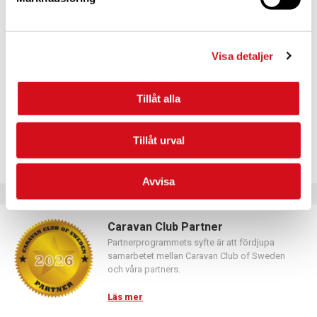
För dig som vill förnya ditt medlemskap
Logga in med hjälp av formuläret och följ anvisningarna.
Visa detaljer
Tillåt alla
Tillåt urval
Avvisa
Caravan Club Partner
Partnerprogrammets syfte är att fördjupa
samarbetet mellan Caravan Club of Sweden
och våra partners.
Läs mer