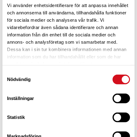
Vi använder enhetsidentifierare för att anpassa innehållet
och annonserna till användarna, tillhandahålla funktioner
för sociala medier och analysera vår trafik. Vi
vidarebefordrar även sådana identifierare och annan
information från din enhet till de sociala medier och
annons- och analysföretag som vi samarbetar med.
Dessa kan i sin tur kombinera informationen med annan
För dig som är blivande ny medlem
Ta del av alla förmåner.
Bli medlem idag.
information som du har tillhandahållit eller som de har
samlat in när du har använt deras tjänster.
Samtyckesval
Nödvändig
Inställningar
Statistik
Marknadsföring