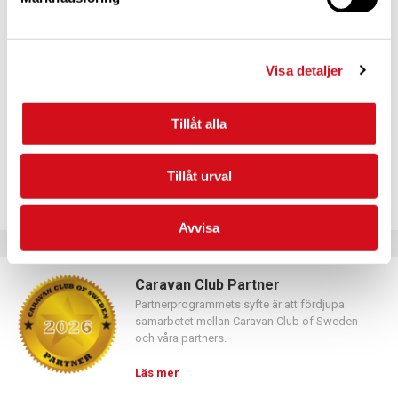
För dig som vill förnya ditt medlemskap
Logga in med hjälp av formuläret och följ anvisningarna.
Visa detaljer
Tillåt alla
Tillåt urval
Avvisa
Caravan Club Partner
Partnerprogrammets syfte är att fördjupa
samarbetet mellan Caravan Club of Sweden
och våra partners.
Läs mer