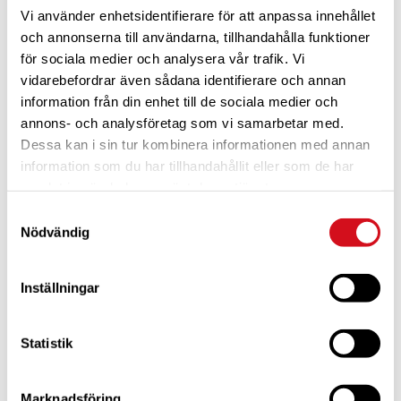
Vi använder enhetsidentifierare för att anpassa innehållet
och annonserna till användarna, tillhandahålla funktioner
för sociala medier och analysera vår trafik. Vi
vidarebefordrar även sådana identifierare och annan
information från din enhet till de sociala medier och
annons- och analysföretag som vi samarbetar med.
Dessa kan i sin tur kombinera informationen med annan
För dig som är blivande ny medlem
Ta del av alla förmåner.
Bli medlem idag.
information som du har tillhandahållit eller som de har
samlat in när du har använt deras tjänster.
Samtyckesval
Nödvändig
Inställningar
Statistik
Marknadsföring