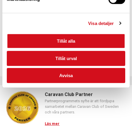
För dig som vill förnya ditt medlemskap
Logga in med hjälp av formuläret och följ anvisningarna.
Visa detaljer
Tillåt alla
Tillåt urval
Avvisa
Caravan Club Partner
Partnerprogrammets syfte är att fördjupa
samarbetet mellan Caravan Club of Sweden
och våra partners.
Läs mer