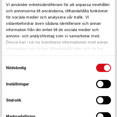
Vi använder enhetsidentifierare för att anpassa innehållet
och annonserna till användarna, tillhandahålla funktioner
för sociala medier och analysera vår trafik. Vi
vidarebefordrar även sådana identifierare och annan
information från din enhet till de sociala medier och
annons- och analysföretag som vi samarbetar med.
Dessa kan i sin tur kombinera informationen med annan
För dig som är blivande ny medlem
Ta del av alla förmåner.
Bli medlem idag.
information som du har tillhandahållit eller som de har
samlat in när du har använt deras tjänster.
Samtyckesval
Nödvändig
Inställningar
Statistik
Marknadsföring