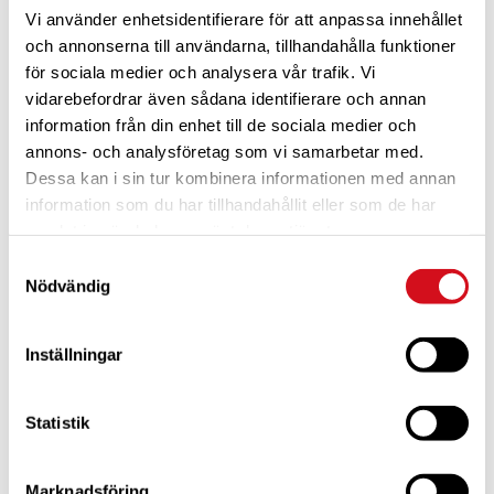
Vi använder enhetsidentifierare för att anpassa innehållet
och annonserna till användarna, tillhandahålla funktioner
för sociala medier och analysera vår trafik. Vi
vidarebefordrar även sådana identifierare och annan
information från din enhet till de sociala medier och
annons- och analysföretag som vi samarbetar med.
Dessa kan i sin tur kombinera informationen med annan
För dig som är blivande ny medlem
Ta del av alla förmåner.
Bli medlem idag.
information som du har tillhandahållit eller som de har
samlat in när du har använt deras tjänster.
Samtyckesval
Nödvändig
Inställningar
Statistik
Marknadsföring