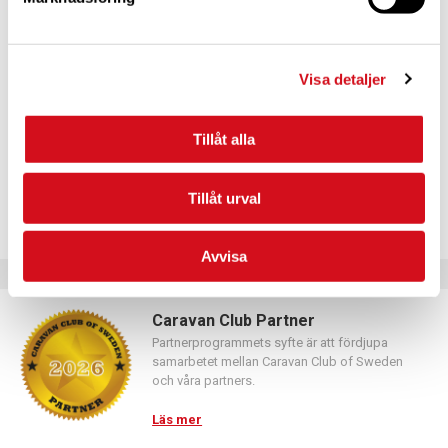
För dig som vill förnya ditt medlemskap
Logga in med hjälp av formuläret och följ anvisningarna.
Visa detaljer
Tillåt alla
Tillåt urval
Avvisa
Caravan Club Partner
Partnerprogrammets syfte är att fördjupa
samarbetet mellan Caravan Club of Sweden
och våra partners.
Läs mer