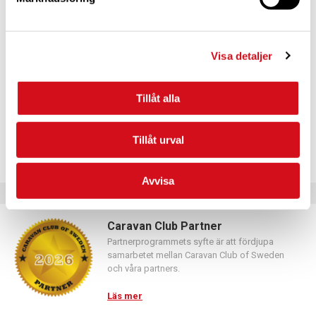
För dig som vill förnya ditt medlemskap
Logga in med hjälp av formuläret och följ anvisningarna.
Visa detaljer
Tillåt alla
Tillåt urval
Avvisa
Caravan Club Partner
Partnerprogrammets syfte är att fördjupa
samarbetet mellan Caravan Club of Sweden
och våra partners.
Läs mer