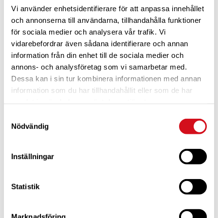
Vi använder enhetsidentifierare för att anpassa innehållet
och annonserna till användarna, tillhandahålla funktioner
för sociala medier och analysera vår trafik. Vi
vidarebefordrar även sådana identifierare och annan
information från din enhet till de sociala medier och
annons- och analysföretag som vi samarbetar med.
Dessa kan i sin tur kombinera informationen med annan
För dig som är blivande ny medlem
Ta del av alla förmåner.
Bli medlem idag.
information som du har tillhandahållit eller som de har
samlat in när du har använt deras tjänster.
Samtyckesval
Nödvändig
Inställningar
Statistik
Marknadsföring