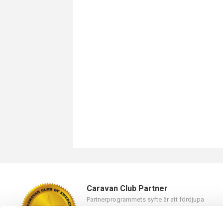
Caravan Club Partner
Partnerprogrammets syfte är att fördjupa
samarbetet mellan Caravan Club of Sweden oc
våra partners.