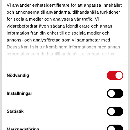
Vi använder enhetsidentifierare för att anpassa innehållet
och annonserna till användarna, tillhandahålla funktioner
för sociala medier och analysera vår trafik. Vi
vidarebefordrar även sådana identifierare och annan
information från din enhet till de sociala medier och
annons- och analysföretag som vi samarbetar med.
Dessa kan i sin tur kombinera informationen med annan
För dig som är blivande ny medlem
Ta del av alla förmåner.
Bli medlem idag.
information som du har tillhandahållit eller som de har
samlat in när du har använt deras tjänster.
Samtyckesval
Nödvändig
Inställningar
Statistik
Marknadsföring