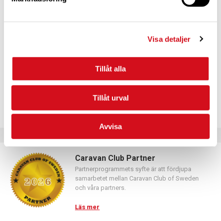
För dig som vill förnya ditt medlemskap
Logga in med hjälp av formuläret och följ anvisningarna.
Visa detaljer
Tillåt alla
Tillåt urval
Avvisa
Caravan Club Partner
Partnerprogrammets syfte är att fördjupa
samarbetet mellan Caravan Club of Sweden
och våra partners.
Läs mer